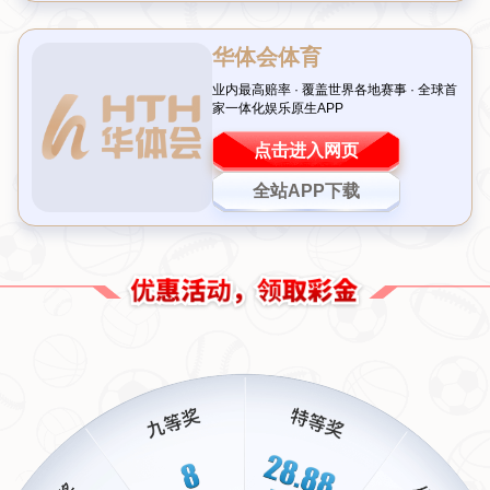
中超首轮观众人数揭晓：成都蓉城领跑全国
根据德转朱艺公布的数据，中超联赛首轮多场比赛的上座率表现不
俗，而成都蓉城的主场上座人数以超过四万名球迷的成绩位居榜首。
这一数据令人振奋，体现了当地球迷对足球的热爱以及俱乐部在吸引
观众方面的成功。相比之下，其他热门球队如上海海港和北京国安的
主场上座人数也在两万至三万之间，显示出中超联赛整体回暖的趋
势。但毫无疑问，
成都蓉城的四万余名现场观众
成为了本轮的最大亮
点。
为何成都主场如此火爆：文化与激情并存
要探究为何成都能够吸引如此多的现场观众，首先不得不提这座城市
的足球文化。成都是中国西部地区的足球重镇，拥有深厚的群众基础
和历史积淀。近年来，成都蓉城俱乐部通过一系列举措，如优化观赛
体验、加强社区互动等，成功拉近了与球迷之间的距离。此外，本赛
季球队在新援引进和战术打法上的调整也让球迷充满期待。
一个典型的案例是，比赛当天，球场周边早早就聚集了大量身着队服
的粉丝，他们手持旗帜、高声呐喊，为球队营造出浓厚的助威氛围。
一位本地老球迷表示：“能在家门口看到这么精彩的比赛，我们当然要
来支持！这不仅是看球，更是一种情感寄托。”这种
文化与情感的结合