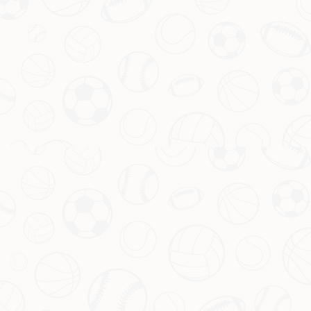
不应承担全部责任；也有人认为，既然是职业体育，接受更换是常
态。但无论如何，
公平、公开、公正的管理原则
始终是大家共同期待
的方向。
结语前的思考：如何平衡权力与信任
无论最终真相如何，吴金贵听到換帥消息时的震惊和追问，都让我们
意识到，在高速发展的中国足球环境中，如何平衡高层权力与基层执
行者的信任，是一个值得深思的问题。只有建立更科学、更人性化的
管理体系，才能让每一位为足球事业奋斗的人感受到应有的尊重。
网站参考：
米兰体育（Milan Tiyu）APP下载最新地址-官方
网页版登录入口
上一篇:
埃德森：三冠王成就让曼城成为众矢之的，佩普理念已融入我
们血液
下一篇:
😐赵心童世锦赛夺冠在即，“丁俊晖”话题意外登微博热搜前5
联系电话：021-6444582 公司地址:内蒙古自治区通辽市霍林郭勒市珠斯花街道
Copyright 2024
爱游戏体育官方登录入口 - C7娱乐模拟器APP下载 AYX Sports
All Rights by
爱游戏官网