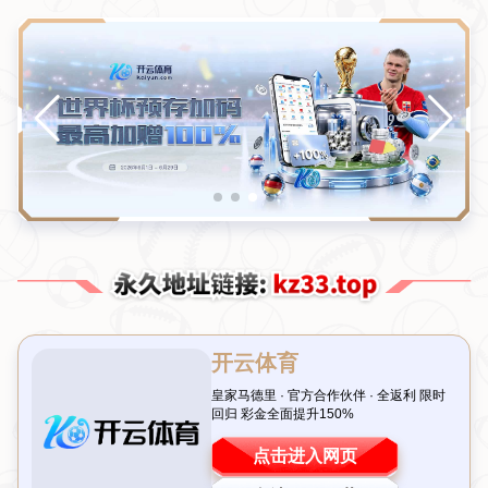
首页
>
新闻中心
新闻中心
公司新闻
行业动态
新闻中心
体坛：吴金贵得知换帅决定震惊不已，急问董事长背后主使
是谁
作者：爱游戏官网
发布时间：2026-08-09T00:10:08+08:00
点击：
引言：换帅风波引发热议 吴金贵遭遇突如其来的震惊
在足球世界里，教练的去留往往牵动着无数球迷的心。最近，一则关