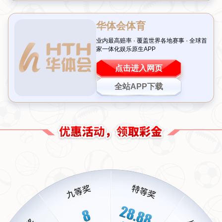
某中超俱乐部为例，前任教练曾在带领球队连胜多场后，突然因“战略
调整”被解职。当时，外界同样议论纷纷，认为俱乐部高层缺乏对教练
工作的尊重。而最终，新帅上任后成绩反而下滑，更让球迷对最初的
决定提出质疑。
回到吴金贵的案例，虽然具体细节尚未完全公开，但可以推测，如果
缺乏合理的解释和沟通，不仅会影响教练本人的职业信心，也可能对
球员士气和球迷支持度造成负面冲击。
透明度和尊重，或许是解决此
类问题的关键。
换帅背后的深层原因：成绩还是策略
关于此次吴金贵被替换的原因，目前尚无官方定论。但从过往经验来
看，主教练的去留往往与以下几个因素密切相关：一是球队成绩不
佳，高层希望通过更换主帅来扭转局面；二是战术理念与クラブ长远
规划不符，需要引入更符合发展战略的人选；三是内部权力斗争或外
部资本介入，导致人事变动。
对于吴金贵而言，他执教期间的表现有目共睹。虽然偶有起伏，但整
体成绩稳定。那么，此次事件的导火索是否真是成绩问题，还是隐藏
着其他不为人知的故事？或许，只有等到更多细节曝光，我们才能窥
见全貌。