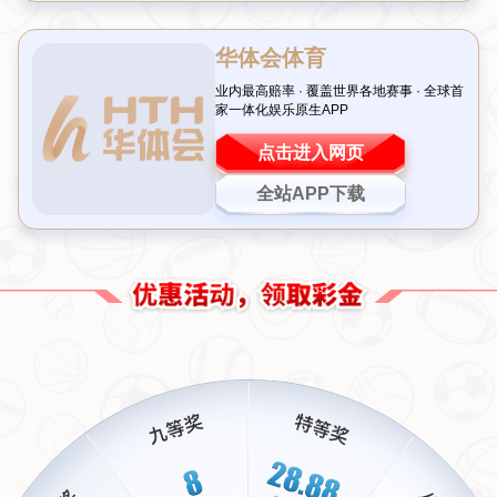
2021年回归以来，安切洛蒂率队在2021-22赛季拿下西甲和欧冠双冠
王，可谓功勋卓著。然而，本赛季球队的表现却有些起伏，尤其是在
关键比赛中的失利让外界开始质疑他的战术调整能力。此外，有传言
称巴西国家队对其有意，希望他能在未来接手桑巴军团。虽然具体情
况尚未明朗，但
安切洛蒂离任
似乎已成定局，只是时间问题。
罗马诺的消息指出，一旦安切洛蒂与俱乐部完成相关手续，阿隆索将
迅速上任。这种无缝衔接的方式也体现了皇马管理层的高效和对未来
的清晰规划。
为何选择阿隆索：潜力与情怀并存
那么，为什么是
哈维-阿隆索
？首先，他在教练岗位上的成长速度令人
惊叹。从最初在皇马青年队积累经验，到如今在勒沃库森大放异彩，
他的战术理念和临场指挥能力得到了广泛认可。其次，作为曾经的核
心球员，他对俱乐部的文化和精神有着深刻的理解，这种情怀是其他
候选人难以比拟的优势。
以一个案例来看，阿隆索本赛季在勒沃库森对阵拜仁慕尼黑的关键战
役中展现了出色的战术布置。他通过灵活的中场调度和高强度的逼抢
成功限制了对手，最终带领球队取得胜利。这场比赛被认为是其执教
能力的代表作，也让人们更加相信他有能力驾驭像皇马这样的豪门。
未来展望：挑战与机遇并存