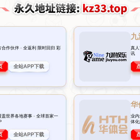
心
王楚钦／孙颖莎因对手退赛不战而胜
作者：爱游戏官网
发布时间：2026-08-09T00:
场上，意外情况时常发生，而这一次，幸运之神似乎眷顾了中国组合王楚钦
，他们不战而胜，直接晋级八强。这一消息迅速引发热议，也让更多人关
强
这一主题，探讨王楚钦和孙颖莎的晋级之路以及他们的竞技状态。
的背后：实力才是硬道理
赛让王楚钦和孙颖莎得以直接进入
世乒赛混双八强
，但这并不意味着他们的
国内外赛事中证明了自己的实力。无论是单打还是混双项目，他们都展现