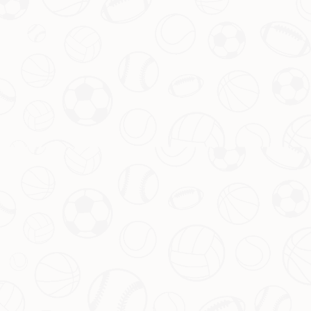
同时，继续
粉丝期待
对于广大球
接挺进八强
台。
此外，从社
果如何，王
上一篇:
【中
联