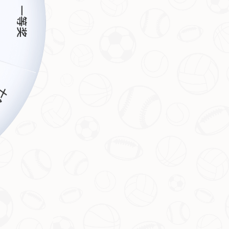
不同风格的对手时，总能快速调整战术，尤其是在关键分上的
创佳绩的关键
。因此，即便是通过对手退赛的方式晋级，他们
人状态有关。在高强度的
世乒赛
比赛中，选手们承受着巨大的
不少见，也提醒着每一位运动员在备战时注重身体保护。
一方的突发伤病无奈退出比赛，最终让对手不战而胜。这种不可
王楚钦和孙颖莎来说，这次直接晋级或许是一个短暂的“休息
。接下来的每一场比赛都将是对他们技术和心理的双重考验。
激烈竞争。
力量以及战术创新不容小觑。王楚钦和孙颖莎需要在保持自身优势的