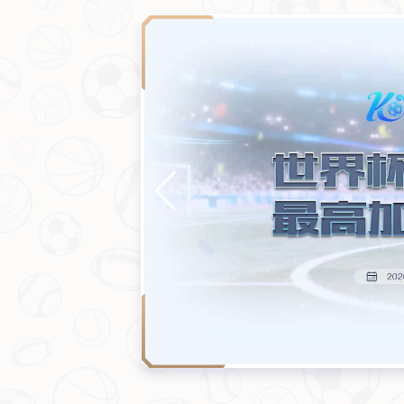
咨询热线：021-6444582