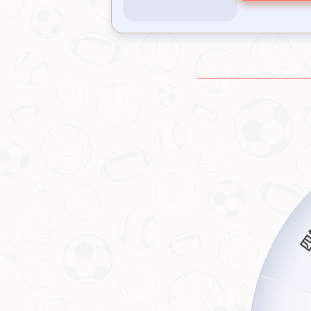
之前的表现
遭扳平
穆里尼奥即将告别罗马队 新任主帅待定引
关注
惊人反差！穆里尼奥末期6轮仅获5分，德
罗西上任6轮狂揽15分
利物浦暖心安排迪亚斯父母乘专机赴默西
塞德共度圣诞
上海女队惊险夺冠全国女子水球锦标赛
联系爱游戏官网
电话：021-6444582