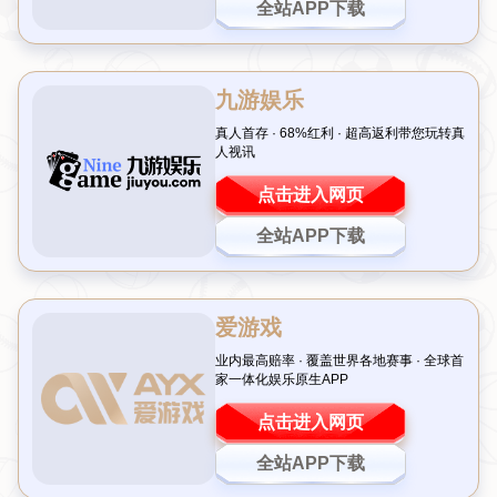
我们回顾国际米兰（国米）与巴塞罗那（巴萨）在2010年欧冠半决赛
的两回合交锋时，
7-6的总比分
无疑让人热血沸腾。这场比赛不仅展
现了顶级球队之间的激烈对抗，更被许多球迷认为是*“欧冠历史最佳
半决赛”*之一。那么，这场对决为何如此令人难忘？它是否真的配得
上这样的称号？让我们一起走进这场经典之战，探寻其中的魅力。
一、比赛背景：强强对话的巅峰碰撞
2010年，国米在穆里尼奥的带领下正值巅峰，而巴萨则是瓜迪奥拉治
下“梦三队”的黄金时期。两队的交锋不仅是战术与风格的较量，更是
两位名帅智慧的博弈。首回合，国米在主场以3-1击败巴萨，展现了
顽强的防守和高效的反击；而次回合，尽管在诺坎普以10人应战，国
米依然以2-3惜败，最终凭借总比分7-6晋级决赛。这场*“国米vs巴萨”
*的对决，不仅是技术的比拼，更是意志力的考验。
二、为何被称为欧冠历史最佳？
要评判一场比赛是否堪称“最佳”，需要从多个维度分析。首先，两回
合共打进13球的
高进球数
就足以让这场比赛成为视觉盛宴。其次，比
赛中充满了戏剧性转折：首回合的逆袭、次回合的少一人作战，以及
最后时刻的惊险防守，都让球迷的心跳加速。更重要的是，国米的胜