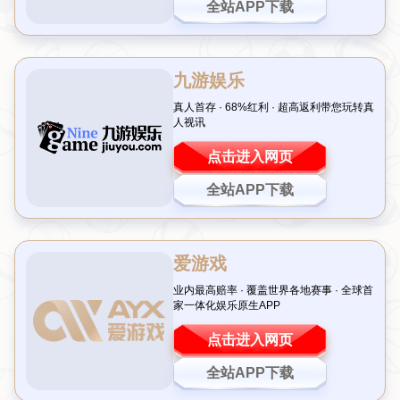
艳逆转，让无数球迷为之振奋。如今，面对实力不俗的横滨水手，山
东泰山能否延续状态，再次上演神奇表现，成为了焦点话题。本文将
从双方实力、战术布局以及近期状态出发，为大家带来一场
山东泰山
vs横滨水手
的深入预测与分析，探讨山东泰山是否能复制上一轮的辉
煌。