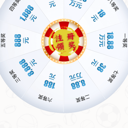
通过一次精准的角球配合，由
克雷桑
头球扳平比分，最终完成逆转。
这场比赛或许能为本场对决提供一些启示。如果能在防守端限制住横
滨水手的传切，同时抓住反击机会，复制奇迹并非空谈。
球员状态：关键先生决定胜负
球员的临场发挥无疑是影响比赛结果的重要因素。对于 Shandong
Taishan 来说，除了前面提到的核心外，后防线的稳定性尤为重要。
如果能够有效遏制横滨水手的快速渗透，他们将有更多机会将比赛拖
入自己的节奏。而对于横滨水手而言，他们的中前场组合将是主要威
胁点，一旦让其找到空档，后果不堪设想。
此外，心理层面也不容忽视。Shandong Taishan 在主场的战斗欲望
极强，而上一轮的神奇表现更是给全队注入了信心。相比之下，横滨
水手虽然实力占优，但客场作战可能会让他们在心态上稍显保守。这
种微妙的心态差异，或许会成为左右战局的关键。
历史交锋与场地因素：主场优势不容忽视
回顾两队过往交锋记录，虽然数据有限，但可以看出每次对决都异常
激烈，分差往往在一球以内。这也意味着本场比赛的结果难以预料，
小细节可能起到决定性作用。作为东道主，Shandong Taishan 无疑
占据一定的心理优势，主场球迷的助威声将为球队增添动力。而对于
远道而来的横滨水手来说，如何适应场地环境，将是他们需要解决的