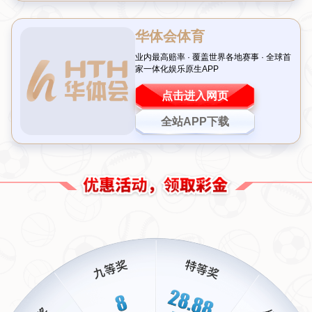
双方实力对比：势均力敌的较量
首先来看两队的整体实力。横滨水手作为J联赛的劲旅，拥有稳定的
阵容和出色的团队配合，尤其是在进攻端，他们的前锋线速度快、冲
击力强，能够给任何对手制造麻烦。而山东泰山这边，虽然在联赛中
表现有所起伏，但亚冠赛场上的斗志和韧性不容小觑。特别是队内的
核心球员，如
费莱尼
和
克雷桑
，他们的个人能力往往能在关键时刻决
定比赛走向。
从数据上看，横滨水手近五场比赛取得3胜1平1负，攻击力稳定；而
山东泰山则是2胜2平1负，尤其是上一轮对阵强敌时的逆转胜利，大
大提升了球队士气。可以预见，这场
比赛结果预测
不会一边倒，而是
充满悬念。
战术分析：山东泰山的防守反击成关键
在战术层面，横滨水手擅长控球和高位逼抢，他们可能会通过中场控
制来压制山东泰山的节奏。对此，山东泰山的主教练很可能延续之前
的策略，以稳固的防守为基础，利用快速反击寻找破门机会。尤其是
边路突破和定位球，可能是他们撕开对手防线的利器。
值得一提的是，在上一轮面对类似风格的对手时， Shandong
Taishan 展现出了极强的适应能力。当时在比分落后的情况下，球队