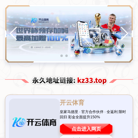
首页
>
新闻中心
新闻中心
公司新闻
行业动态
新闻中心
林良锋：曼联实力不济，欧联梦碎被教训合情合理
作者：爱游戏官网
发布时间：2026-08-06T00:10:06+08:00
点击：
引言：曼联的欧联梦为何频频受挫？
近年来，曼联的球迷总是怀揣着一丝希望，期待球队能在欧洲赛场上