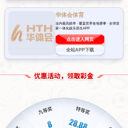
求。在卢克-肖受伤病困扰的情况下，红魔在左后卫位置上缺乏足够的
轮换深度。而这位蓝军球员以其攻守兼备的特点，能够为曼联想提供
的不仅是防守端的稳定性，还有进攻时的边路支援。他的传中能力和
向前推进意识，或许能为滕哈格的战术体系注入新的活力。
以过去的一个案例来看，类似的情况曾在2020年发生，当时曼聯紧急
签下卡瓦尼，通过短期的合同填补了锋线空缺，最终效果显著。如
今，若能成功引入
库庫雷利亞
，或許也能在关键时刻為球隊帶來驚
喜。不過，這一切的前提是雙方能在經濟條款上達成共識。