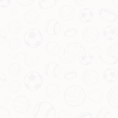
四、未来展望
对于这位年
的警告不仅
从技术层面
度优势，在
资源推荐
上一篇:
世界