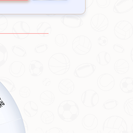
过人成功率仅为40%，远低于平时的水准。尤其是在面对马竞
，维尼修斯在位置选择上过于执着于个人突破，而忽略了团队
突进，但被对方后卫轻松拦截，导致一次有威胁的反击无疾而
了球队的整体节奏。
媒透露，安帅在更衣室里提醒球员，尤其点名了这位巴西小将，
需要在空间和节奏上找到平衡，不能一味地挤在中路。”
严密的队伍时，如何分配球员的位置和角色至关重要。他希望
，而不是一味地在拥挤的中路寻找机会。
据了一定主动，但由于前场球员过于集中在中路，导致边路的
线的两翼，最终在下半场抓住机会取得进球。
的体能消耗也因此加剧，直接影响了后续进攻端的爆发力。这
运转都会受到影响。