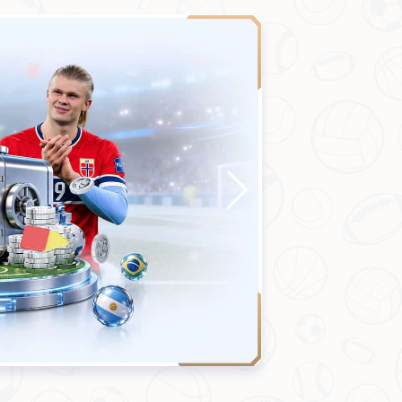
企业邮箱：admin@zh-c7-ayx.com
网
产品中心
新闻中心
联系爱游戏官网