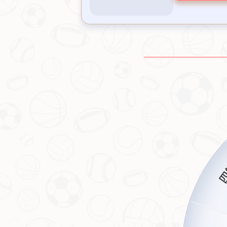
德布劳内，维拉同样觊觎球星
图制造威胁
密集的中场
配合的重要
小因扎吉带领国米两度闯入欧冠决赛，与
皇马并肩
以第25分
终。这一幕
安东：天气成掣肘，我们难以迅速适应比
二、安帅的
赛节奏
对于维尼r
表示球队需
金球奖候选球员俱乐部分布情况揭晓曼城
这一警告并
领跑皇马拜仁紧随其后
维尼repair
三、马德里
吴艳妮核心力量惊艳，堪称“天花板”级别！
回顾整场比
空当未能有
值得一提的
联系爱游戏官网
种攻守失衡
电话：021-6444582