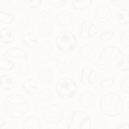
团队协作之间找到平衡，将是他在未来需要解决的问题。安帅
先生。
短传配合，来减少直接冲撞对手防线的次数。此外，利用其速
下载
冠赛后冲突：约50名本菲卡球迷持棍棒攻击国米球迷所在酒店