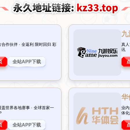
心
西媒解析马德里德比：维尼修斯强行
作者：爱游戏官网
发布时间：2026-08-08T00:
里德比的战术博弈引发热议
备受瞩目的马德里德比中，皇家马德里与马德里竞技的较量不仅是一场球
尼修斯在比赛中的位置调整成为焦点，他频频“硬挤”中路试图突破，而主
值得我们深入探讨。本文将从维尼修斯的表现、安帅的战术考量以及比赛
斯“硬挤中路”的表现引争议
中的重要攻击手，
维尼修斯
在本场德比战中的发挥可谓喜忧参半。西媒指