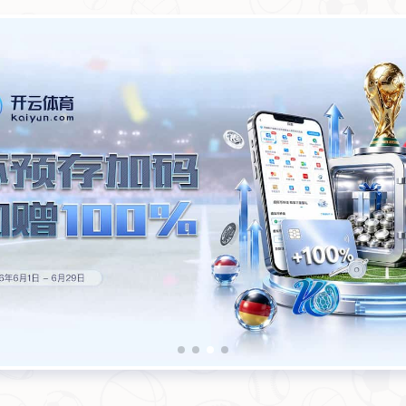
网站首页
关于爱游戏官