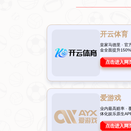
首页
>
新闻中心
新闻中心
新闻中
公司新闻
行业动态
引言：马德
新闻动态
在最近一场
盘指出，维
阿拉巴因伤赛季提前结束，无缘欧洲杯，
后的故事，
预计缺阵八个月
一、维尼修
作为皇马阵
天空体育：那不勒斯欲借卢卡库之力引进