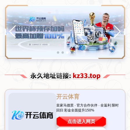
首页
>
新闻中心
新闻中心
公司新闻
行业动态
新闻中心
【英超】迪亚斯首开纪录+造点，萨拉赫点球建功，利物浦力
克狼队2-1
作者：爱游戏官网
发布时间：2026-08-06T00:10:06+08:00
点击：
引言：利物浦逆风翻盘 迪亚斯的闪光时刻
在英超赛场上，每一场比赛都可能成为球迷心中的经典之战。近日，