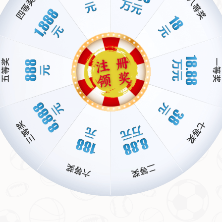
把锁。作为利物浦的头号射手，萨拉赫在关键时刻从不手软。他主罚
的这记点球，不仅帮助球队反超比分，也让对手彻底丧失了翻盘的希
望。*“我们知道这场胜利有多重要，每一分都不能丢。”*萨拉赫在采
访中表示。这位埃及球星的表现，再次彰显了他在球队中的核心地
位。
四：案例分析-利物浦逆境中的战术调整
回顾整场比赛，利物浦能够在落后的情况下实现逆转，与主教练克洛
普的临场调整密不可分。在上半场失球后，他果断改变了中场的防守
策略，加强了对 wolf队边路的限制，同时鼓励球员大胆压上进攻。这
种调整最终让ディアス (Diogo Jota)得到了更多的拿球机会，也为后
续的反击奠定了基础。从数据来看，下半场利物浦的控球率提升至
65%，而有效的进攻次数更是翻倍。这种针对性部署，正是红军能够
在强敌面前保持竞争力的原因之一。
五：展望未来-红军的争冠之路
这场胜利对于利物浦来说意义非凡，不仅巩固了他们在积分榜上的位
置，也为接下来的密集赛程增添了信心。尤其是ディア斯的状态回
暖，让球队在锋线上的选择更加多样化。而作为传统豪门，他们面临