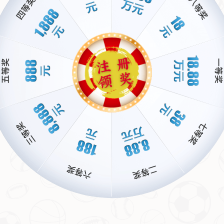
中的领袖气质。毕竟，作为多次征战世界舞台的老将，
丁俊晖
深知规
则的重要性，而他的指导无疑是年轻选手成长路上的宝贵财富。这样
的场景，也让外界对中国斯诺克新一代选手的培养充满信心。
三、案例分析：从失误中汲取经验
回顾过往，不少知名选手也曾在职业生涯早期因不熟悉规则而吃亏。
以罗尼·奥沙利文为例，他在早年的一场比赛中，因误解裁判指令而导
致失分，但正是这些失误让他更加注重细节，最终成为一代传奇。这
也提醒我们，像
庞俊旭
这样的新星，虽然目前遭遇了一些挫折，但只
要从中吸取教训，未来定能有所突破。
对于年轻的斯诺克选手而言，除了技术上的磨砺，熟悉并掌握比赛中
的各种规定同样不可或缺。而有像Ding Junhui这样的前辈引导，无疑
能让他们的成长之路少走弯路。
四、团队协作与传承：中国斯诺克的希望
这次事件中，Ding Junhui的行为不仅仅是个人层面的帮助，更是整个
中国斯诺克团队协作与传承精神的体现。作为一项需要高度专注和策
略性的运动，斯诺克不仅仅是个人能力的较量，更是团队支持与文化
积累的结果。从这一角度看，Pang Junxu的失误并不是终点，而是他