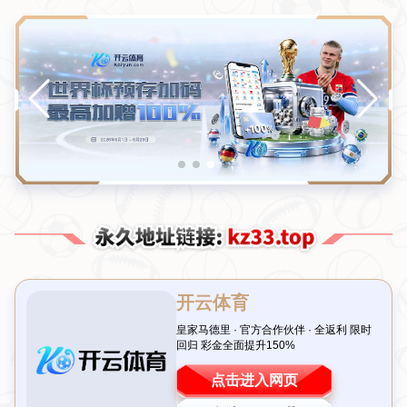
首页
>
新闻中心
新闻中心
公司新闻
行业动态
新闻中心
丁俊晖世锦赛中化身导师，为不知规则犯规的庞俊旭耐心讲
解
作者：爱游戏官网
发布时间：2026-08-06T00:10:06+08:00
点击：
引言：一场比赛背后的规则风波与师徒情谊
在斯诺克赛场上，规则的细微之处往往决定着胜负的关键。一位年轻