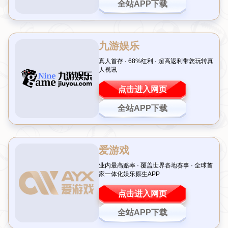
获了3粒进球，而帕丘卡25次射门却只换回一个进球。这样的结果不
禁让人感叹“效率”究竟意味着什么。这篇文章将分析本场激烈对抗中
的关键因素，并探讨足球赛场上“高效”的深远意义。
极限生存挑战：少一人的战略调整
当我们提到这场比赛时，不得不承认皇马面对的不止是来自对手的压
力，还有红牌出现后阵容人数上的劣势。然而，这种窘境并没有成为
他们失败的借口，反而助燃了球队内部更强大的求生欲望。通过快速
划分防守区域、集中精力于转换进攻，他们成功化被动为主动，将有
限资源最大化地投入到了破门与效率提升之中。
实例可以帮助揭示这一点。在此前类似情况下，多特蒙德与拜仁慕尼
黑曾各自用减少控球权、更专注于反击战术实现意外取胜。如果说团
队合作和稳定心态能够缓解局部问题，那么如何把握每一次机会则直
接决定了一支球队是否能逃出生天。而这正是本场皇家马德里战术变
革背后的策略核心。
数据火花：表现背后的原因剖析
从表面的角度来看，整场竞技似乎呈现出失衡状态：双方射门次数悬
殊，其中帕丘卡以压倒性的姿态创造了多达25次尝试机会。但若深入
观察，会发现有效性才是真正区分两队之间差距的重要指标。本赛季