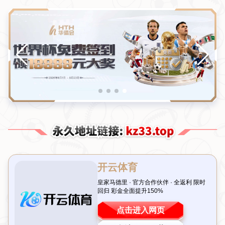
首页
>
新闻中心
新闻中心
公司新闻
行业动态
新闻中心
人数劣势！皇马3-1逆转帕丘卡：射门8-25，射正3-11，角球
2-7
作者：爱游戏官网
发布时间：2026-08-06T00:10:06+08:00
点击：
在最近的一场备受关注的比赛中，十人应战的皇家马德里以3-1逆转
击败帕丘卡，而令人感到惊奇的是比赛数据——皇马仅8次射门便收