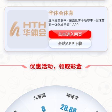
内马尔的神奇一击
这场比赛中，内马尔的表现堪称教科书级别。当时比赛进行到下半
场，巴西队获得一个角球机会。站在角旗区前的内马尔并没有选择传
统的传中，而是出人意料地选择了直接射门。皮球在空中划出一道完
美的弧线，越过对方防守球员的头顶，最终精准地钻入球网远角。现
场球迷瞬间陷入狂热，这一粒“
角球破门
”不仅帮助球队锁定胜局，也
成为当天比赛的最大亮点。
值得一提的是，这并不是一次偶然。内马尔在训练中经常尝试类似的
技巧性射门，他的脚法和对球的掌控能力早已是世界顶级水平。这次
成功的
奥林匹克进球
，既是他多年苦练的结果，也是他在关键时刻敢
于创新的表现。
案例回放：历史上的经典奥林匹克进球
在足球历史上，“
角球直接得分
”并不多见，但每一次都足以让人铭