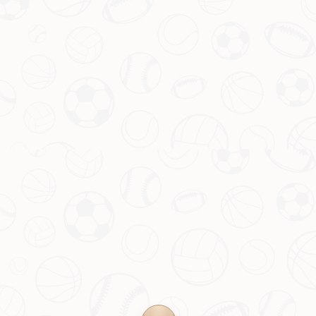
站位失误的一丝助力。但无论如何，这都是对他个人能力的肯定。正
如他赛后接受采访时所说：“我一直在尝试不同的方式去改变比赛，这
次成功了，我很开心。”这句话道出了他对创新的不懈追求，也让我们
看到了一个不断突破自我的顶级球星。
从这次事件中，我们也可以看出，足球不仅仅是一项体力运动，更是
一场智慧与技术的较量。每一次看似简单的传球或射门背后，都可能
隐藏着无数次训练和思考。而内马尔的这记“
奥林匹克进球
”，无疑是
这种努力的最佳呈现。
相关资源：
开云体育（国际）APP下载-Kaiyun真人娱乐官
方登录入口
上一篇:
全明星投票第三轮揭晓：字母哥与约基奇称霸东西部
下一篇:
纳赛尔：球队欧冠开局虽艰难，但我们倍感骄傲与欣慰
联系电话：021-6444582 公司地址:内蒙古自治区通辽市霍林郭勒市珠斯花街道
Copyright 2024
爱游戏体育官方登录入口 - C7娱乐模拟器APP下载 AYX Sports
All Rights by
爱游戏官网