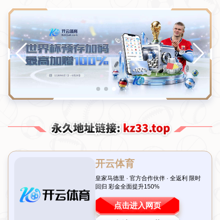
首页
>
新闻中心
新闻中心
公司新闻
行业动态
新闻中心
【意甲】赖因德斯建功，AC米兰主场2-1力克科莫上演逆转
好戏
作者：爱游戏官网
发布时间：2026-08-09T00:10:08+08:00
点击：
引言：AC米兰逆转之夜 赖因德斯成关键先生
在意甲赛场上，AC米兰与科莫的较量无疑是一场充满悬念的对决。在