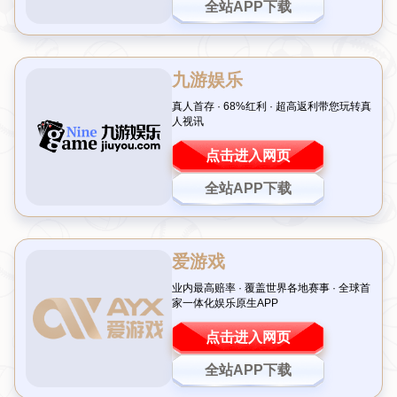
主场圣西罗球场，红黑军团凭借中场核心赖因德斯的传射建功，以
2
比1
逆转对手，上演了一场精彩绝伦的比赛。这场比赛不仅展现了AC
米兰顽强的斗志，也让球迷们看到了球队在关键时刻的爆发力。那
么，这场胜利背后有哪些值得关注的亮点？让我们一探究竟。
比赛回顾：从落后到逆转 AC米兰展现韧性
比赛一开始，AC米兰并未占据明显优势，反而在开场阶段被科莫率先
破门。客队的进球让主场球迷陷入短暂沉默，但红黑军团并未因此乱
了阵脚。
下半场
，球队调整战术，加强中场控制，而赖因德斯成为扭
转局面的关键人物。他先是送出一记精准助攻，帮助队友扳平比分，
随后又亲自打入制胜一球，彻底点燃了圣西罗的气氛。
这场
意甲
比赛的数据显示，AC米兰在控球率和射门次数上逐渐占据上
风，尤其是在落后后的反击效率令人印象深刻。赖因德斯的表现无疑
是全场最佳，他的视野和执行力让对手防线措手不及。