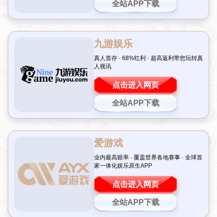
日，曼联主帅滕哈赫在欧冠对阵拜仁慕尼黑的比赛中，带上了四名门
将，这一决定让不少人感到困惑。究竟是出于谨慎考虑，还是另有深
意？这一话题迅速引发了广泛关注，甚至有内部人士开始质疑此举的
合理性。今天，我们就来深入探讨这一争议，分析
滕哈赫的决策逻辑
以及其背后的可能原因。
为何带四名门将成为争议焦点
通常情况下，一支球队在一场比赛中只会携带两到三名门将，以备不
时之需。然而，滕哈赫却选择让曼联携带
四名门将
前往慕尼黑，这一
举动显得格外不同寻常。毕竟，替补席的位置有限，多带一名门将会
占用其他位置球员的机会。一些评论员指出，这种安排可能导致球队
在中场或前锋位置上缺乏足够的轮换选择，尤其是在面对拜仁这样的
强敌时，战术灵活性显得尤为重要。那么，滕哈赫为何会做出这样的
决定呢？
有消息称，曼联目前的门將阵容中存在一定的伤病隐患。例如，主力
门將奥纳纳近期状态起伏较大，而替补门將的选择也并不稳定。在这
种情况下，滕哈赫或许是为了以防万一，确保球队在关键时刻不至于
无人可用。但问题是，四名门将是必要的吗？这样的配置是否显得过
于保守，甚至有些“浪费资源”？