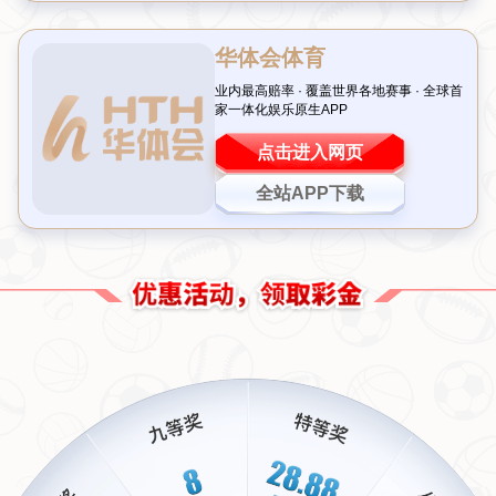
案例分析：其他豪门的门將策略对比
为了更直观地理解这一决定的特殊性，我们可以看看其他顶级俱乐部
的做法。以曼城为例，瓜迪奥拉通常只会在重大比赛中带上两名门
將，即便面对强敌，也很少出现三名以上门将在大名单中的情况。而
皇马的主帅安切洛蒂也更倾向于平衡各位置的球员分布，确保替补席
上有足够的多面手应对突发情况。相比之下，曼联此次的
四名门将继
续续名单
显得有些“特立独行”，也难怪会引发外界和队内人士的疑
问。
此外，值得注意的是，慕尼黑之战是欧冠小组赛的关键战役，输赢直
接关系到出线形势。在如此高压的环境下，教练组本应更加注重进攻
和防守端的平衡，而不是过多地聚焦于守门员位置。这一细节无疑加
剧了外界对滕哈赫战术思路的猜测。
可能的解释与潜在风险并存
从积极的角度来看，滕哈赫的决定或许体现了他对细节的高度重视。
毕竟，守门员作为最后一道防线，其重要性不容忽视。如果主力门将
在比赛中意外受伤或状态不佳，多一名备选可能会挽救局面。然而，
这种“过度保险”的做法也带来了一定风险。正如一些球迷所担忧的，
牺牲其他位置的深度可能会让曼联在面对拜仁的高强度压迫时陷入被
动。