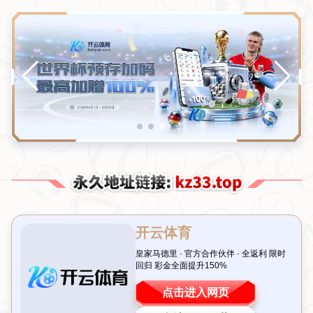
首页
>
新闻中心
新闻中心
公司新闻
行业动态
新闻中心
曼联内部质疑滕哈赫为何携四门将出征慕尼黑
作者：爱游戏官网
发布时间：2026-08-06T00:10:06+08:00
点击：
引言：滕哈赫的门将策略引发热议
在足球世界中，教练的战术安排往往是球迷和媒体讨论的焦点。近