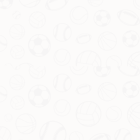
但无论如何
能为国家队
网站参考
上一篇:
【复