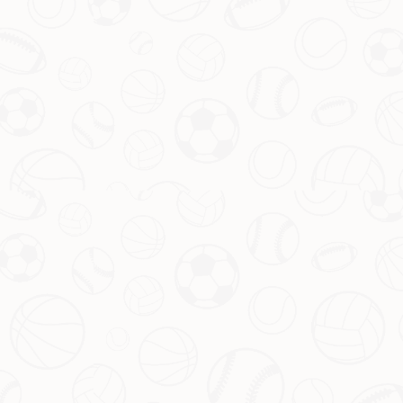
计划
将逐渐显现成效，不仅能提高 league 的整体竞争力，还
宽萨将以3500万英镑加盟勒沃库森，利物浦商议回购条款事宜