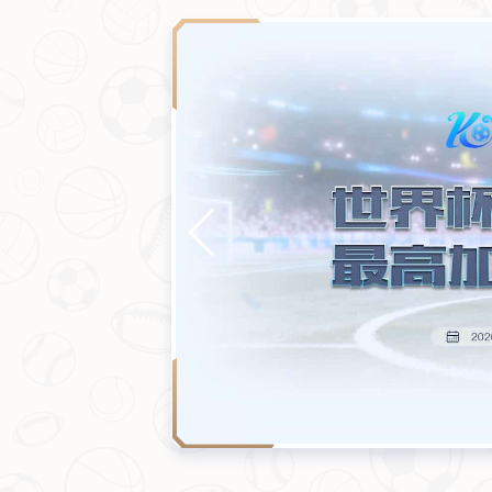
咨询热线：021-6444582