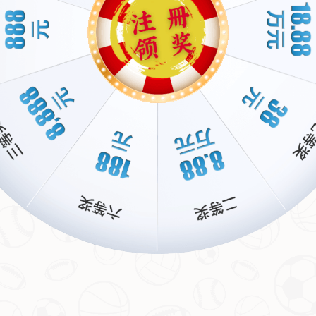
aching 与本土 coaching 的比例，也是一个值得思考的问题。毕竟，