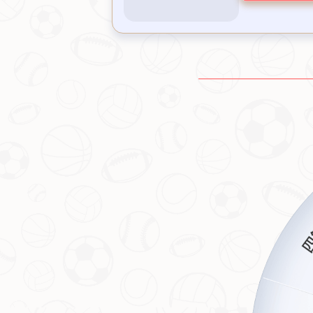
赛竞争力的
问董事长背后主使是谁
中超联赛此
联赛和国家
佩杜拉：佛罗伦萨拒绝支付1700万欧元收
购古德蒙德松
计划亮点
据官方透露
德甲六大历史霸主
的
培训课程
部的助理教
此外，联赛
国米迎战本菲卡：实力剖析，蓝黑军团力
争欧冠首胜
们将先进理
案例分析
欧冠淘汰巴萨锁定罪魁：又是他！两次失
提到本土教
误葬送两球
赛前列。
李
coache
而中超这次
联系爱游戏官网
面临的挑
当然，本土 
电话：021-6444582