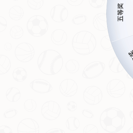
衡外籍 co
手机：13870885942
邮箱：admin@zh-c7-ayx.com
地址：内蒙古自治区通辽市霍林郭勒市珠
斯花街道