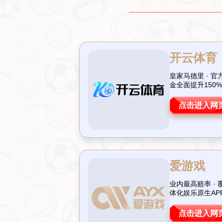
首页
>
新闻中心
新闻中心
新闻中
公司新闻
行业动态
在足球世界
新闻动态
本土教练的
爱足球的人
奥林匹克日马龙张雨霏齐亮相，英姿俊秀
本土教练
魅力尽显
在中国足球
练
不仅更了
体坛：吴金贵得知换帅决定震惊不已，急