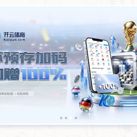
网站首页
关于爱游戏官