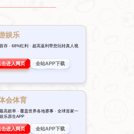
培养新举措
10:05+08:00
点击：
领者。近年来，中国足球一直在探索提升整体水平的路径，而
计划
，这一举措不仅为中国足球注入了新的希望，也让无数热
的腾飞。
术，但同时也暴露了本土教练经验与能力不足的问题。
本土教
球风格。因此，培养一批优秀的本地执教人才，是提升中超联