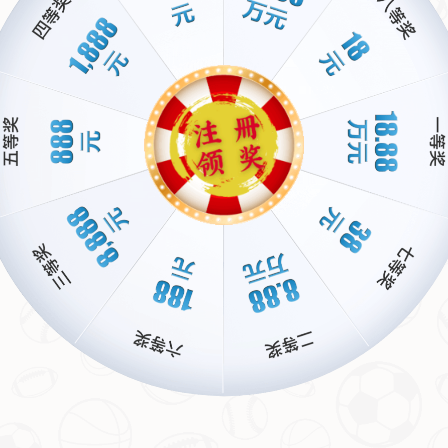
的决策频频失误。
队史首冠梦碎
，不仅仅是一场比赛的结果，更是长
期积弊的一次集中爆发。
三、案例分析：从巴黎圣日耳曼看豪门困境
我们可以拿另一支类似处境的球队——巴黎圣日耳曼（PSG）作为参
考。PSG同样是以巨额资金打造阵容，但多年来也多次在关键时刻折
戟，尤其是在欧冠赛场上。尽管拥有梅西、内马尔等顶级球星，他们
却始终无法突破心理和技术上的瓶颈。与本文的主角相比，两者都面
临着“金钱堆砌”与“冠军气质”之间的矛盾。
PSG近年来的调整或许能为这支
11.3亿豪门
提供启示：除了砸钱买
人，更需要注重青训体系、团队文化以及教练组的专业性。只有内外
兼修，才能真正摆脱
四大皆空
的尴尬局面。
四、未来展望：如何走出低谷
面对这样的困境，摆在这支豪门面前的任务并不简单。首先，管理层
需要在转会市场上更加精准地补强，而不是盲目追求大牌球星。其
次，主教练需要重新审视战术体系，确保攻防平衡。最后，球员们必
须找回自信，在关键时刻展现出应有的担当。
虽然本赛季已经以失败告终，但足球世界的魅力就在于下一场的无限
可能。对于球迷来说，尽管目前的结果令人失望，但对未来的期待依
然存在。这支球队能否摆脱诅咒，实现
队史首冠
的目标？时间会给出