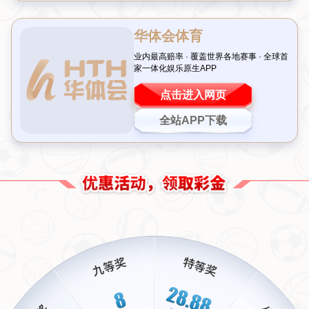
签。本赛季，他们在联赛中早早失去争冠希望，杯赛中也未能走远，
而欧冠原本是最后的救命稻草，却依然以失败告终。这种全线崩盘的
表现，与其昂贵的阵容形成了鲜明对比。
有分析指出，球队的问题可能出在多方面：一是核心球员状态起伏不
定，二是主教练的临场指挥缺乏应变能力，三是管理层在转会市场上