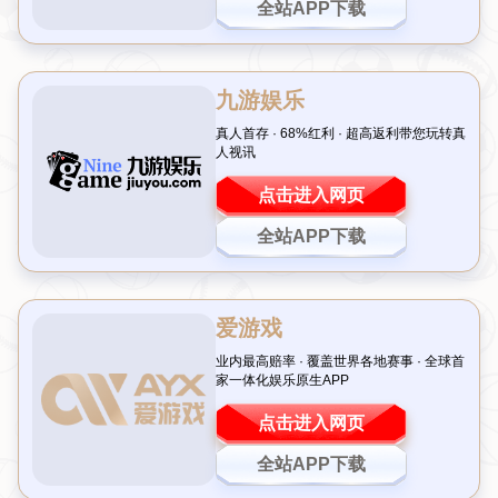
现了巴萨当前良好的状态，更透露出对未来充满雄心壮志。“下赛季我
们想拿所有”这句宣言，无疑让球迷们为新一轮荣耀期待不已。
强势崛起：加维与新生代赋能巴萨
随着诺坎普迎来了一批充满活力的新生力量，比如佩德里、法蒂以及
本文主人公加维，球队渐渐摆脱了此前受困于转型期的不利局面。作
为西班牙国家队和俱乐部双线作战的重要角色，加维以其卓越控场能
力和精准传球逐步成为中场不可或缺的一部分。他明确表示：“现在，
我们团队发展得十分顺利。我认为，我们有能力赢得任何比赛。”这样
的自信背后，是整个团队持续优化技战术、提升综合实力所带来的成
果。
案例分析
——今年足球界最令人难忘之一是Barça复兴之路中的关键
赛事。例如，在2022-2023西甲赛季，由哈维执掌的新阵容表现亮
眼，以精妙配合及多元化进攻方式重回积分榜头名位置。这些成功不
仅来源于老牌核心继续发光，也离不开如
加维等青年才俊迅速融入体
系，为球队注入源源不断动力。