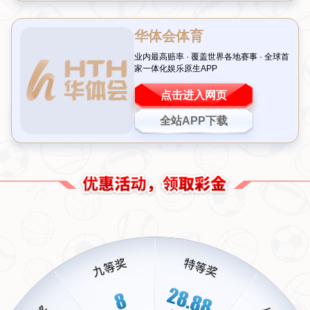
全新的目标准备：从精彩到极致
谈到未来时，加卫说道：“虽然我们处实际非常棒，但对于真正‘统治
式成绩’，总需进一步磨砺”。此愿切题意义附深含希望用未年月 "行猛
昂向Coveted”॥
网站参考：
爱游戏体育网页版登录入口-真人娱乐平台APP
下载 AYX Sports
上一篇:
孙颖莎4-1力克陈幸同，世界杯决赛对决蒯曼！
下一篇:
四川九牛与曼城同根同源，共享城市足球集团背景