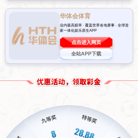
贺慣作为上海海港的资深球员，多年来一直是后防线的中流砥柱。尽
管近两年受到年龄和伤病的影响，出场时间有所减少，但他在更衣室
中的领袖作用以及对战术体系的熟悉程度，仍是许多年轻球员无法替
代的。尤其是在球队遭遇“
惨败
”之后，如何快速恢复士气成为当务之
急，而留下像贺慣这样的老将，显然有助于稳定队伍情绪。
此外，从经济和市场角度来看，放走一名经验丰富的本土球员并不明
智。如果贺慣真的选择“北上”加盟其他中超俱乐部，很可能会增强对
手实力，这对海港来说无疑是雪上加霜。因此，“
留队
”的可能性正在
逐步提升，尽管最终决定尚未敲定，但种种迹象表明，俱乐部正在权
衡利弊。
三 未敲定北上的悬念与案例参考
值得注意的是，虽然贺慣“北上”的传闻一度甚嚣尘上，但目前来看，
这一计划并未完全落实。据业内人士透露，他与其他俱乐部的接触仍
在初级阶段，且受限于转会窗口的时间限制，最终结果仍存在较大变
数。这种情况在国内足坛并不少见，例如几年前某位国脚级中卫也曾
面临类似处境：原计划转会北方劲旅，但因母队临时调整策略，最终
选择续约并帮助球队重夺冠军。这或许为贺慣的未来提供了一种可能
性参考。
目前来看，无论最终是选择留下还是离队，賀貫都需要在接下来的训