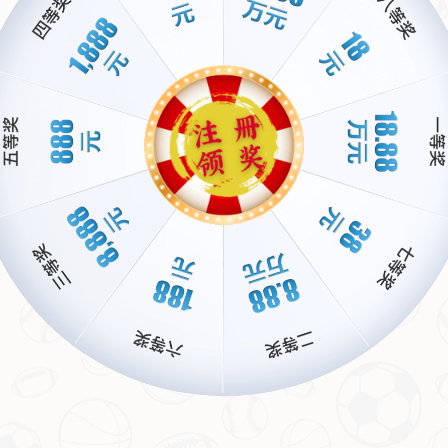
练和比赛中证明自己的价值。而对于上海海港而言，如何在经历这场
“
惨败
”之后迅速调整状态，才是最迫切的任务。毕竟，一支志在争冠
的队伍，不能仅靠一两名球员的去留来决定成败。
四 球迷期待与未来展望
对于众多海港球迷来说，賀貫是否能够继续身披战袍，是他们最关心
的话题之一。他的职业态度和技术能力得到了广泛认可，若能成功“
留
队
”，无疑会给支持者们带来更多信心。当然，如果他最终决定北上发
展，也希望他能在新环境中焕发第二春，为中国足球贡献力量。而对
クラブ而言，这场失利后的每一个决定，都可能影响到整个赛季的走
势。