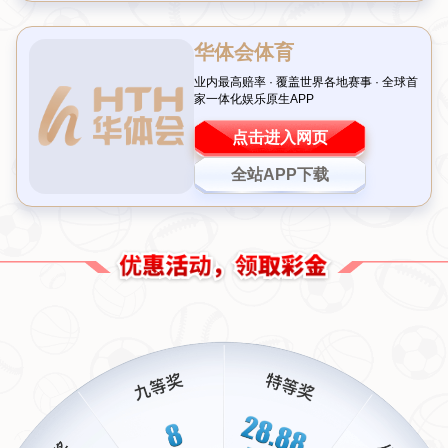
从数据看支持力度：主场优势背后的秘密
说到雷霆队的主场表现，不得不提他们的胜率。根据近几个赛季的数
据统计，雷霆在主场的胜率始终保持在联盟前列。这背后，除了球员
的努力和战术布置外，离不开现场粉丝营造的热烈氛围。戴格诺特也
多次提到，主场比赛时那种“
山呼海啸般的助威声
”往往能让队员们爆
发出额外的能量。
例如，在2023赛季的一场关键比赛中，面对强敌时，雷霆一度落后
15分。然而，在全场观众持续不断的鼓励下，队员们最终实现了逆
转。这场比赛后，戴格诺特特别感谢了现场的每一位支持者，认为他
们的热情是胜利的关键因素之一。这样的案例并非个例，而是
雷霆球
迷
一贯态度的真实写照。
戴格诺特的感言：一种双向的情感联结
作为一名年轻的主教练，马克-戴格诺特自上任以来就展现出了出色的
战术能力和领导力。但他坦言，自己能如此快速地融入团队，与当地
粉丝的包容和鼓励密不可分。他在一次采访中提到：“我刚来到这里
时，对一切都有些陌生，但这些可爱的粉丝让我迅速找到了归属感，
他们的
支持态度
真的令人感动。”