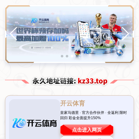
首页
>
新闻中心
新闻中心
公司新闻
行业动态
新闻中心
戴格诺特赞叹：雷霆球迷的热情支持令人震撼
作者：爱游戏官网
发布时间：2026-08-06T00:10:06+08:00
点击：
引言：雷霆球迷的热情如何成为球队的隐形动力
在NBA的赛场上，球员和教练的表现往往是关注的焦点，但有一股力