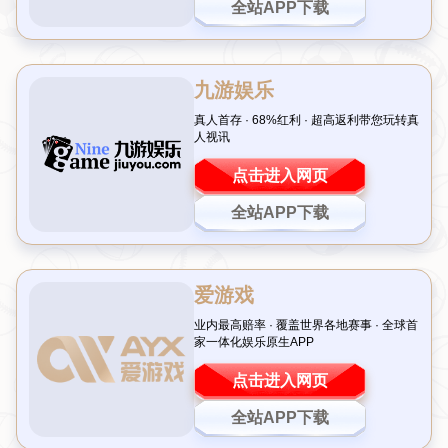
量却常常被忽视——那就是球迷的支持。俄克拉荷马城雷霆队的主教
练马克-戴格诺特近日在接受采访时，毫不掩饰地表达了对雷霆球迷的
感激之情。他直言：“
雷霆球迷一直很棒
，他们对球队的热爱和支持态
度让我感到无比惊叹。”这句话不仅是对球迷的致敬，也揭示了球队背
后那股不可或缺的精神支柱。今天，我们就来探讨雷霆队与球迷之间
的深厚联系，以及这种支持如何助力球队不断前行。
雷霆球迷的独特魅力：不仅是观众更是家人
对于任何一支职业体育队伍来说，粉丝的支持都是不可或缺的。而雷
霆队的粉丝群体，却以其独特的热情和忠诚赢得了广泛的认可。戴格
诺特提到的“
支持与态度
”，正是对这一群体的最好诠释。无论球队处
于低谷还是巅峰，雷霆的主场——切萨皮克能源球馆总是座无虚席，
呐喊声此起彼伏。这种氛围不仅激励着球员，也让教练团队感受到无
比的温暖。
以本赛季为例，即便雷霆队在某些比赛中表现不尽如人意，场边的粉
丝依然用掌声和欢呼为队员加油鼓劲。这种无条件的支持让戴格诺特
感慨万千，他曾表示：“看到他们不离不弃的态度，我更加坚定要带领
球队打出最好的表现。”可以说，
雷霆球迷
不仅仅是观众，更像是球队
大家庭的一部分。