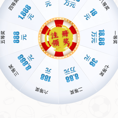
这种情感上的联结是双向的。一方面，教练和球员通过努力回馈fans
的期待；另一方面，fans的理解和陪伴也在无形中减轻了团队的心理
压力。尤其是在重建期的雷霆，这样的正向循环显得尤为珍贵。戴格
诺特对此深有体会，他认为，正是因为有了这样的氛围，整个团队才
能始终保持斗志昂扬的状态。
结语前的思考：如何将这份热情延续
随着赛季的深入，雷霆队面临的挑战只会越来越多。但可以肯定的