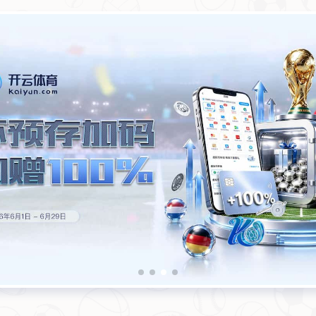
网站首页
关于爱游戏官