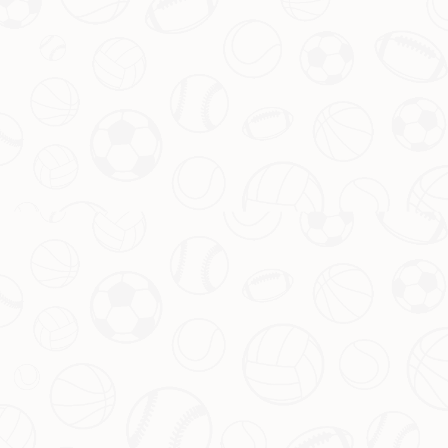
通过这次事
这个行业里
网站导航