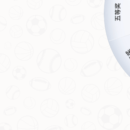
电话：021-6444582
几个月内逐
四、球迷视
手机：13870885942
最后，不得
邮箱：admin@zh-c7-ayx.com
而 roya
地址：内蒙古自治区通辽市霍林郭勒市珠
的传奇。
斯花街道