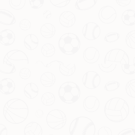
000万英镑
的赔偿，还是主帅跨联赛的跳槽，都提醒着我们：在