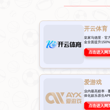
首页
>
新闻中心
新闻中心
新闻中
记
公司新闻
行业动态
引言：阿隆
新闻动态
足球世界总
决定加盟皇
阔别一年半，内马尔重返巴西队：与梅西
“药厂”）
同场竞技能否成真？
入探讨。
一、阿隆索
40载30届，沃尔沃中国公开赛将书写怎样