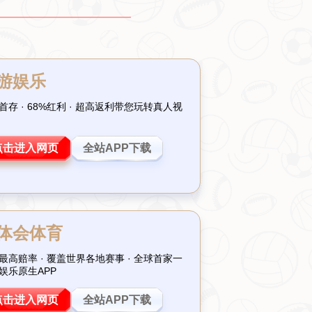
库森有望获超1000万英镑补偿
10:06+08:00
点击：
森主帅哈维-阿隆索据传将在本周正式告知俱乐部高层，他已
教练的职业选择充满好奇。更令人惊讶的是，勒沃库森（绰号
？阿隆索的决定又将如何影响两大豪门的格局？让我们一起深