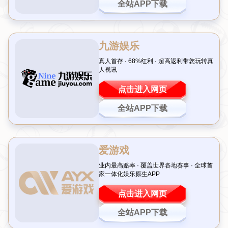
从这里诞生。然而，近几年来，LCK在国际赛场上的表现却令人担
忧，战绩逐渐下滑，昔日的霸主地位似乎正受到严峻挑战。是队伍实
力下降，还是战术理念跟不上时代？本文将深入探讨
LCK赛区战绩下
滑
的原因，并分析其面临的实力挑战，带你一探究竟。
一、辉煌不再：LCK赛区近年表现回顾
回望过去，LCK赛区几乎是英雄联盟全球总决赛（S赛）的代名词。
从2013年至2017年，他们连续五年包揽冠军，即使在2018年短暂失
利后，依然凭借强大的底蕴多次杀入决赛。然而，自2020年后，LCK
在国际赛事中的统治力明显减弱。虽然2022年DRX战队奇迹般夺冠，
但整体来看，LCK队伍在面对其他赛区时已不再是“无敌”的象征。尤
其是与LPL赛区的对决中，胜率持续走低，这无疑敲响了警钟。
以2023年为例，在MSI季中邀请赛上，LCK代表队T1未能进入决赛，
而在S13全球总决赛中，尽管T1最终夺冠，但其他三支LCK队伍的表
现却不尽如人意。这样的成绩让人不禁思考：
LCK是否真的在走下坡
路？
二、核心问题：为何会出现战绩下滑？
造成
LCK赛区实力面临挑战
的原因是多方面的。首先是战术风格的固
化。过去，LCK以稳健运营和后期团战著称，但随着版本更迭和快节