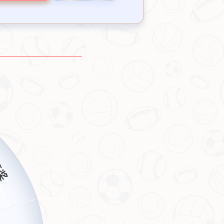
然经验丰富，但新生代的声音往往更贴近年轻观众，能够带来
力之星。通过公开选拔和专业培训，大赛为普通玩家提供了从