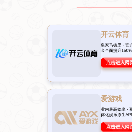
首页
>
新闻中心
新闻中心
新闻中
公司新闻
行业动态
引言：点燃
新闻动态
在电竞行业
帷幕，旨在
世界杯赛制解析：规则详解
想成为下一
挖掘潜力之
体彩助力全民健身，线上挑战赛人气高涨