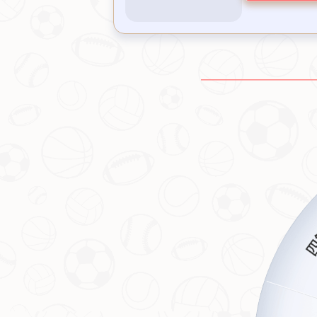
随着电竞赛
不一样的视
卡塔尔世界杯颁奖盛典
“幕后”走
字母哥创历史第6年轻2万分纪录，豪言冲
击3万分！
FIFA公布世界排名，亚洲球队进步明显
距胜利仅一步之遥！周跃龙与袁思俊闯入
斯诺克世锦赛资格赛决胜轮
联系爱游戏官网
电话：021-6444582
手机：13870885942