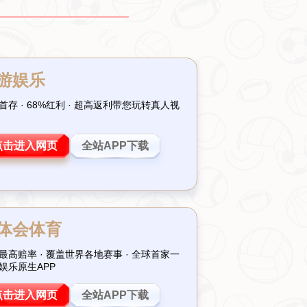
新锐主播崛起
10:06+08:00
点击：
与赛事的桥梁。近期，一场备受瞩目的
电竞解说大赛
正式拉开
。这不仅是一场比赛，更是一个梦想起航的舞台。你，是否也
义！