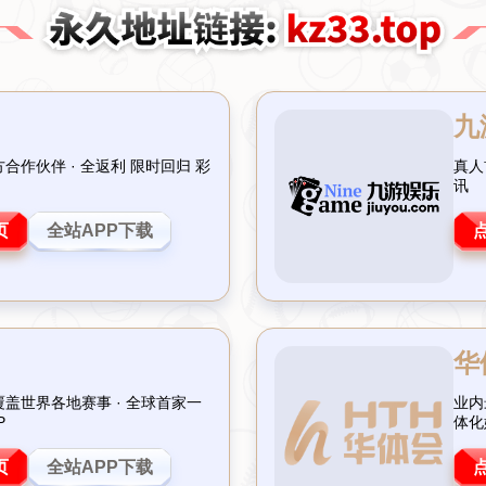
心
电竞解说盛会启幕，助力
作者：爱游戏官网
发布时间：2026-08-06T00:
电竞梦想 寻找未来之声
迅猛发展的今天，优秀的电竞解说员不仅是比赛的“声音”，更是连接玩家
挖掘隐藏在民间的
新生代主播力量
，为这个充满激情的领域注入新鲜血液
个站在聚光灯下的声音？让我们一起走进这场盛事，探寻背后的故事与意
声 为何举办电竞解说大赛