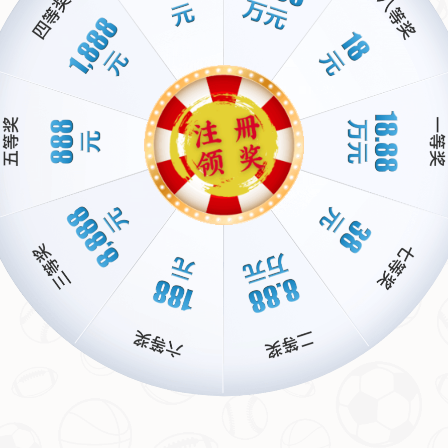
学会暂停和反思
，而不是一味地冲动反击，或许是张城瑞和他的团队
未来可以改进的方向。
案例启示：从失败中汲取力量
回顾体育史上的经典案例，我们不难发现，许多成功的队伍都曾在逆
境中磨砺出强大的心理素质。以某篮球强队为例，他们曾在总决赛中
多次遭遇落后，但通过临场调整和队员间的相互鼓励，最终实现逆
转。这告诉我们，心态的稳定不仅是个人修养，更是整个团队协作的
结果。对于张城瑞而言，这次比赛中的“心急”或许是一次宝贵的教
训，但也可能成为未来突破自我的动力。