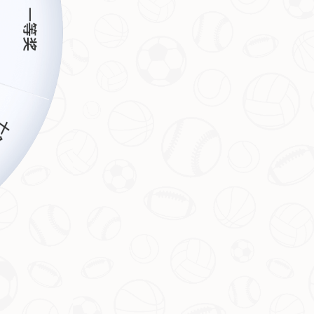
岁球员的高度信任。
周薪接近8万镑
的待遇，也让他跻身队内高
自从2021年加盟布莱顿以来，三笘薰凭借出色的速度和技
赛中贡献进球和助攻，帮助球队在联赛中取得不俗成绩。
。这样的决定无疑让球迷对球队未来的战术布局充满期待，同
英超出场超过30次，打入7粒进球并送出5次助攻，这样的数
的突破能力。例如，在面对利物浦时，他的一次精彩过人后的