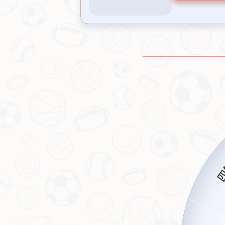
用攻防转换制造威胁
4-3！多特蒙德惊险击败南非劲旅，小贝林
厄姆首秀破门
腾哈格年薪曝光 曼联战绩不佳主帅面临下
课危机
童磊告别泰山重返浙江 深情长文期盼赛场
重逢
旅行社负责人透露：国米欧冠决赛消息已
确认
联系爱游戏官网