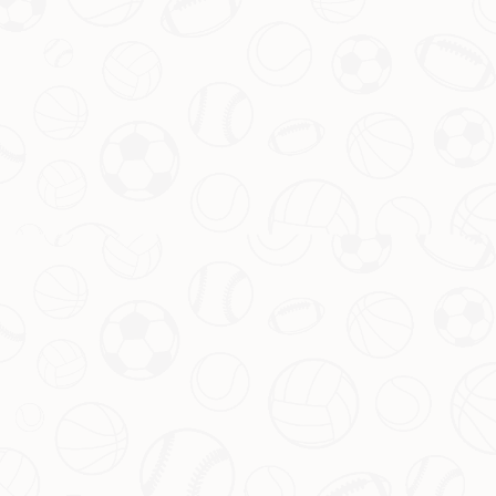
此外，三笘
和创造力为
高薪背后的
当然，伴随
洲球迷的希
同时，布莱
外，随着名
案例对比：
放眼整个英
核心球员，
持健康的身
这样的对比
影。
上一篇:
惊艳