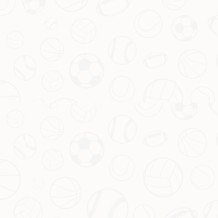
薰的勤奋和团队精神也赢得了教练组和队友的认可。主教练德泽尔比曾公
球队带来了更多可能性。”这样的评价，无疑是对他能力的最好背书。
压力：未来挑战不容小觑
着
周薪近8万镑
的高薪，三笘薰也将面临更大的期待和压力。作为一名亚
望。如何在接下来的几个赛季中保持状态，甚至更上一层楼，将是他需要
顿作为一支中游偏上的队伍，对欧战资格的渴望愈发强烈。三笘薰需要在
气提升，他也可能成为其他豪门俱乐部的引援对象，如何平衡个人发展和
亚洲球星在英超的发展路径
超历史，像三笘薰这样能够获得长期合同和高薪的亚洲球员并不多见。以
并成为英超金靴得主。三笘薰虽然目前还未达到那样的高度，但他的发展
体状态，他完全有可能在未来几年内成为另一位标杆性的亚洲球星。
并非空谈，而是基于他对比赛的影响力以及持续进步的空间。他的成功，
！芒特超远距离吊射破门，预期进球仅0.02