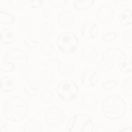
开表示：“他是我们战术体系中不可或缺的一部分，他的速度
洲球员，他在英超的表现不仅关乎个人荣誉，更承载着无数亚
面对的重要课题。
关键时刻站出来，用更多的进球和助攻带领球队实现目标。此
对俱乐部的忠诚，也是一个值得思考的问题。
韩国球星孙兴慜为例，他通过多年的努力，最终在热刺成长为
轨迹却有着相似之处。如果能够在技术层面继续精进，同时保
不仅是个人努力的结果，也是现代足球中多元化趋势的一个缩
下一篇:
媒体：战术陈旧与荣誉感缺失，男足男篮战斗力受限