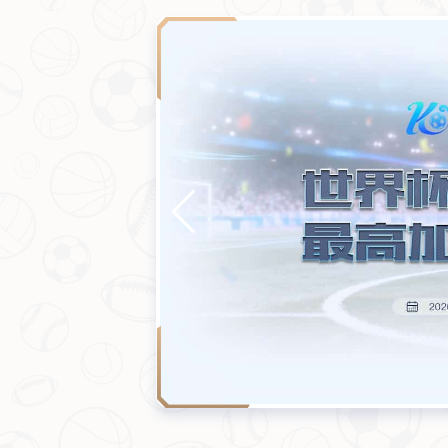
咨询热线：021-6444582