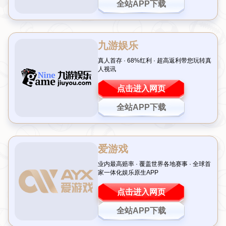
姆热刺的新帅上任成为了英超赛场的一大焦点。英国媒体直言不讳地
表示，这位新主帅在执教能力上远胜前任孔蒂，尤其是在训练的
计划
性
和团队管理方面表现突出。这一“踩一捧一”的评价迅速引发了球迷
的讨论。那么，新帅究竟有何过人之处？为何能获得如此高的评价？
本文将带你一探究竟。
热刺换帅背景：从孔蒂到新生代
托特纳姆热刺近年来在主教练的选择上颇费心思。意大利名帅孔蒂曾
带领球队取得一定成绩，但他的战术风格和训练方式却饱受诟病。不
少球员和评论员指出，孔蒂的训练缺乏系统性，过于强调体能而忽视
战术细节，这也导致球队在关键比赛中频频失分。而在新帅接手后，
热刺似乎迎来了转机。英国媒体毫不掩饰地表示，新主教练带来的改
变是立竿见影的，尤其是在
训练计划性
方面的提升令人眼前一亮。
训练计划性：新帅的核心优势
据内部消息透露，新主教练在接手热刺后，首先对球队的日常训练进
行了全面改革。相比之下，孔蒂时代的训练安排显得有些随意，甚至
被球员吐槽为“盲目加码”。而现任教练则制定了详细的周期计划，从
体能恢复到战术演练，每一个环节都井井有条。一位不愿透露姓名的
球员在接受采访时表示：“现在的训练让我们明确知道每一天的目标，