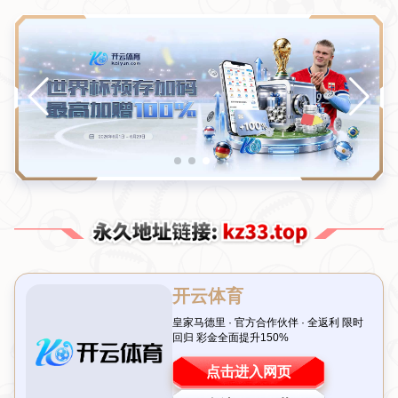
首页
>
新闻中心
新闻中心
公司新闻
行业动态
新闻中心
英媒评热刺新帅：完胜孔蒂，训练更具系统性！
作者：爱游戏官网
发布时间：2026-08-06T00:10:06+08:00
点击：
引言：热刺新帅带来新气象，英媒评价引发热议
在足球世界中，主教练的更替往往伴随着争议与期待。近期，托特纳