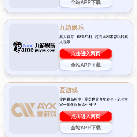
终以令人失望的结果收场。赛后，主教练直言对比赛结果感到“非常失
望”，并指出球队在占据人数优势时反而失去了应有的攻击性。这场比
赛不仅让球迷扼腕叹息，也引发了外界对光州队战术执行力和心理素
质的广泛讨论。本文将围绕这一主题，深入剖析光州队失利的原因，
并探讨如何在未来避免类似问题。
一、光州队的困境：人数优势为何成负担
在足球比赛中，人数占优往往意味着更大的胜算。然而，光州队在这
场比赛中却未能将这一优势转化为进球。主教练在赛后采访中提到，
球队在对手少一人作战后，反而显得束手无策，进攻端缺乏有效的组
织和冲击力。这种现象并非个例，许多球队在面对类似局面时都会因
过度谨慎或心态失衡而错失良机。光州队的问题在于，球员们似乎更
专注于防守，而忽略了如何利用空间和节奏压制对手。