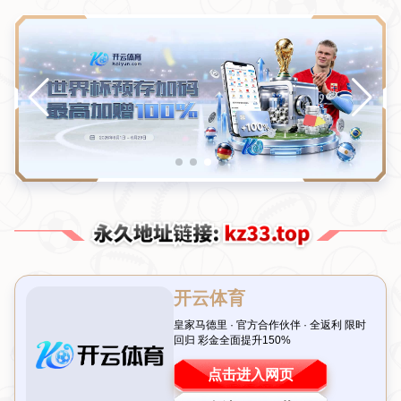
首页
>
新闻中心
新闻中心
公司新闻
行业动态
新闻中心
光州主帅：人数优势下攻击乏力，比赛结果令人失望
作者：爱游戏官网
发布时间：2026-08-06T00:10:06+08:00
点击：
引言：光州队失利背后的战术迷雾引人深思
在最近的一场比赛中，光州队在人数占优的情况下未能把握机会，最