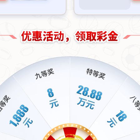
重视和对各国文化的尊重。这场盛典汇集了世界顶尖的足球明星、教练以及
灯的照耀，所有的元素都自然而然构成了这一豪华场面的基调。
各国足坛名宿、在役球星及各界足球精英汇聚一堂。他们不仅仅是庆祝，
，更有丰富多彩的表演节目，让观众在等待揭晓时刻的同时，也能享受到
上，尤其值得一提的是，每位获奖者的入座与致辞环节都是观众期待的高
典上最动人的瞬间，这些都让人感受到足球的力量，同时也显现出人性中
感人故事
联年度最佳奖项的评选，除了依据运动员在赛季中的表现外，更重要的是
，他们是奋斗与坚持的最佳代言人。对于这些运动员来说，能够获得国际
最佳男足运动员的获奖者在领奖时深情回顾了自己职业生涯的起伏，那段
。他在领奖时也不忘感谢那些在背后默默支持他的教练和队友，正是他们
者们常常用自己的平台和影响力去回馈社会。例如，一些最佳女足运动员
求梦想。在这份荣誉背后，是对未来足球运动的积极影响与推动，更是对
体的互动
年度最佳奖项的盛典中，球迷的参与与媒体的报道同样不可或缺。随着社
的各个角落。球迷们在网络上热烈讨论获奖者的表现，表达个人的看法与