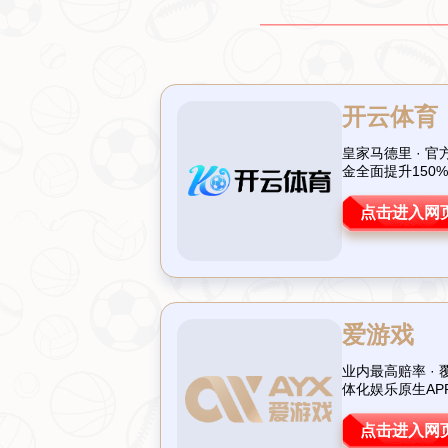
首页
>
新闻中心
新闻中心
新闻中
公司新闻
行业动态
国际足联年
新闻动态
动各个方面
四个方面详
巴洛特利爆料：曾拒绝的中超天价报价远
将全面展现
超沙特！
盛典的盛
每年一度的
意甲积分榜更新：国米豪取4连胜稳坐榜首