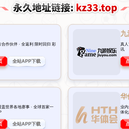
心
国际足联年度最佳奖项揭晓 魅力
作者：爱游戏官网
发布时间：2026-08-06T00:
度最佳奖项揭晓的盛典无疑是全球足球界的一次视觉与情感的盛宴。这个
的总结与反思。在这场盛典中，彷佛将所有足球爱好者的心灵都紧紧相连
细回顾这一盛典，包括：盛典的盛大场面、获奖者的感人故事、球迷与媒
国际足联年度最佳奖项的魅力与荣耀交织的特质，深入体会足球背后的激
大场面
国际足联年度最佳奖项揭晓盛典，都是全球足球界瞩目的焦点。这个活动