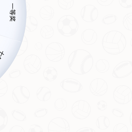
表达对心仪运动员的支持，他们的呐喊与欢呼声使得每个获奖
奖者的故事和背后所付出的努力。
对球员的采访，揭示他们在比赛中克服挫折的心路历程，为观
一个促进并深化球迷与运动员之间情感联系的契机。
望。随着足球运动的全球化发展，这一奖项的影响力也日益扩
榜样力量无疑是他们最好的引导。
通过奖励优秀的球员及教练，激励更多的人加入到足球运动
，尤其是在女足、青少年足球等领域。
贡献。足球已不仅仅是一项运动，它成为推动社会团结、促进
会。盛典的华丽场面、获奖者的感人故事、球迷与媒体的热情
们，在拼搏与奉献的道路上，总会有闪耀荣耀的时刻待我们去
持与热爱足球的动力所在。