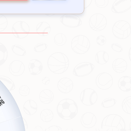
媒体人员，熠熠生辉，宛如一个足球的“奥斯卡”。红地毯的
也是在共同见证足球历史的一部分。舞台上流光溢彩，除了颁
视觉与听觉的双重盛宴。
光时刻。无论是奖杯的上台，还是与家人、朋友的感人相拥，
的感动与温暖。
背后深厚的情感故事。很多获奖者在职业生涯中经历了无数的
足联的认可，意味着他们的拼搏付出得到了权威的肯定。
艰辛的旅程不仅让他学到团队协作的重要性，同时也塑造了他
的陪伴与鼓励，才让他有机会在这个舞台上发光发热。
站出来为女性足球的发展发声，倡导更多女孩参加足球运动，
年轻一代的激励与启发。
交媒体的普及，这一盛典的影响力不仅局限于现场，而是迅速
祝福，盛典的热潮在他们的分享与评论中不断升温。