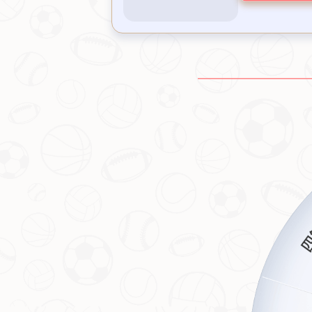
对于足坛的
铺设，闪光
[流言板]BBC：热刺中场麦迪逊膝伤严重将
盛典当天，
缺阵3个月，庆幸免于手术
发最佳奖项
在这个盛典
冲突升级！佛罗伦萨球迷盗贝蒂斯旗帜，
贝蒂斯支持者以焰火反击
都是这场盛
获奖者的
每年国际足
巴西是否曾无缘世界杯？
挑战与磨难
例如，去年
塞维利亚队标背后的传奇故事与其强队地
位的探讨
坚韧的性格
此外，获奖
鼓励她们追
联系爱游戏官网
球迷与媒
在国际足联
电话：021-6444582
扩展至全球