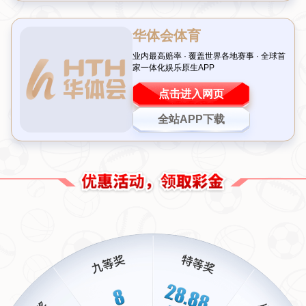
人担忧。目前，球队阵中多名主力都受到不同程度的伤势困扰，例如
前锋线上的关键球员也因肌肉拉伤暂时无法上场。可以说，
伤号满营
已经成为制约罗马本赛季表现的重要因素。
在这种情况下，主教练穆里尼奥不得不在战术安排上做出妥协，启用
更多年轻球员或替补队员。然而，这种调整往往伴随着经验不足和默
契欠缺的问题，导致球队在联赛中的排名并不理想。球迷们纷纷呼吁
俱乐部加强医疗团队建设，避免类似的
慢性傷勢
问题再次发生。
十月底复出的希望：スモリン能否成为转折点
尽管目前形势不容乐观，但スモリンの复出无疑为球队注入了一针强
心剂。作为一名经验丰富的后卫，他在场上的指挥能力和稳定性是年
轻队员难以替代的。如果能在
十月底
顺利回归，他有望帮助罗马稳固
防线，提升整体战斗力。