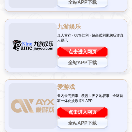
来说，近期的伤病问题简直成了挥之不去的阴影。尤其是队内核心后
卫斯莫林，因
慢性肌腱伤势
的困扰，已经缺席了多场比赛。据最新消
息，这位英格兰老将预计要到
十月底
才能复出。球迷们不禁感叹：罗
马啊，怎么全是伤号？本文将围绕斯莫林的伤情、罗马的困境以及未
来的希望展开探讨，为您带来最新的分析和见解。
斯莫林的伤情解析：慢性肌腱伤势为何如此棘手
斯莫林作为罗马后防线的重要支柱，他的缺席对球队影响巨大。据了
解，他所患的
慢性肌腱伤势
是一种反复性较强的伤病，通常由长期高
强度训练或比赛导致。这种伤势不仅恢复周期长，而且容易复发，需
要球员在康复过程中格外谨慎。根据医疗团队的消息，斯莫林目前正
在积极进行保守治疗，但复出时间仍定在
十月底
，这意味着他将错过
接下来几场关键比赛。
值得一提的是，这种类型的伤势在职业球员中并不少见。以英超某知
名后卫为例，他在遭遇类似问题后曾连续休战数月，即便复出也未能
恢复巅峰状态。对于33岁的斯莫林而言，如何在康复的同时保持竞技
状态，将是一个巨大的挑战。
罗马的伤病危机：不只是スモリン一人
如果说スモリンは罗马伤病的代表人物，那么其他球员的情况同样令