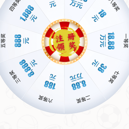
当然，复出后的状态恢复也是一个未知数。考虑到
慢性肌腱傷勢
的特
点，俱乐部可能会采取轮换策略，避免让他过度疲劳。但无论如何，
球迷们都期待这位老将能够用实际表现带领球队走出低谷，重现“红
狼”的风采。
如何预防类似傷勢：给俱乐部的建议
面对频发的傷병问题，罗馬需要从根本上反思自身的训练和恢复体
系。首先，合理安排球员的比赛强度，避免过度使用核心队员；其
次，加强医疗团队的专业性，针对如
慢性肌腱傷勢
这样的顽疾制定个
性化康复计划。此外，借鉴其他顶级俱乐部的经验，比如通过科技手
段监控球员身体数据，可以有效降低受伤风险。
以西甲某豪门为例，他们近年来通过科学的负荷管理，大幅减少了队
内選手因疲劳导致的非接触性伤害。这或许能为罗馬提供一些启示，