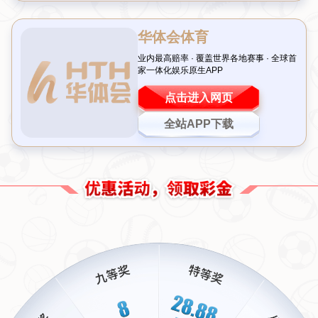
竟，在现代足球中，主教练的稳定往往是成功的关键。
案例分析：拉齐奥时期的铺垫
值得一提的是，小因扎吉并非一夜成名。在执教拉齐奥期间，他就展
现了出色的战术理念和对年轻球员的培养能力。2019-20赛季，他带
领拉齐奥时隔13年再次夺得意甲冠军，这一成就为他日后接手国米奠