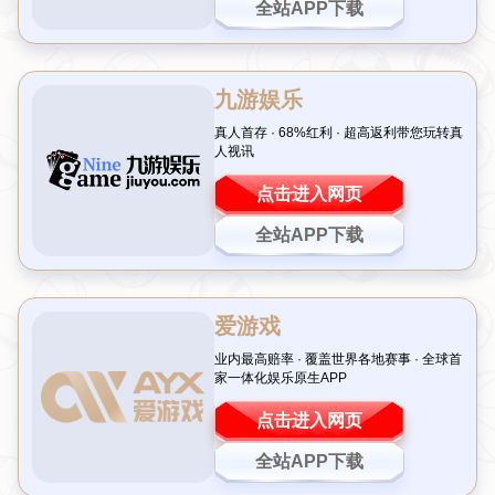
吉。作为蓝黑军团的主教练，他在短短三年内带领球队两次闯入欧冠
决赛，这样的成绩足以让球迷热血沸腾。如今，知名记者斯基拉爆
料，小因扎吉即将与俱乐部完成涨薪续约，这一消息无疑让国米支持
者对未来充满期待。本文将围绕小因扎吉的执教成就、续约前景以及
他对球队的影响展开探讨，带你走进这位战术大师的故事。
小因扎吉的辉煌战绩：3年2次欧冠决赛
自2021年接手国际米兰以来，小因扎吉展现出了非凡的执教能力。尤
其是在欧冠赛场上，他带领球队在
2022-23赛季
杀入决赛，虽然最终
惜败曼城，但那场比赛展现了国米的顽强斗志和战术素养。而在本赛
季（2023-24），国米再次闯入决赛，这无疑是对他能力的再一次肯
定。
3年2进欧冠决赛
，这样的成绩在欧洲足坛也堪称惊艳。要知道，
即便是许多豪门主帅，也很难在如此短的时间内取得这样的突破。
涨薪续约：实至名归的认可
据意大利知名转会专家斯基拉透露，小因扎吉与国际米兰的续约谈判
已进入最后阶段，且新合同将伴随着显著的薪资提升。这不仅是对他
过去成绩的肯定，更是对未来合作的信任。目前，他的年薪约为550
万欧元，而新合同有望将这一数字提升至更高的水平。
涨薪续约
背
后，是俱乐部管理层对他的高度认可，也是对球队稳定性的保障。毕