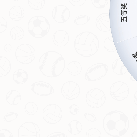
结语前的思
手机：13870885942
无论是对
德
邮箱：admin@zh-c7-ayx.com
неапол
地址：内蒙古自治区通辽市霍林郭勒市珠
口的临近，
斯花街道