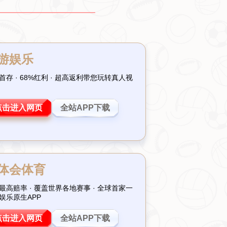
德布劳内，维拉同样觊觎球星
10:05+08:00
点击：
大利球队正试图通过与卢卡库的合作，完成对曼城核心德布劳
两家俱乐部围绕
德布劳内
的争夺战无疑将点燃今夏转会窗口的
我们一探究竟。
们急需一位世界级中场来提升竞争力。
德布劳内
作为曼城的中