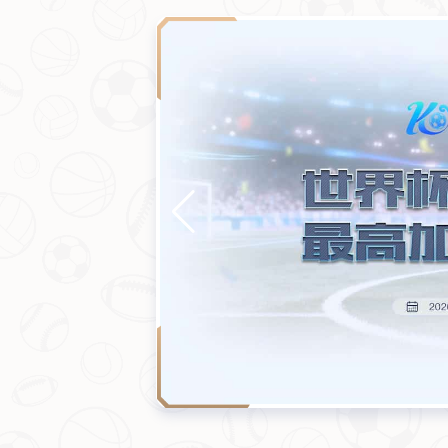
咨询热线：021-6444582