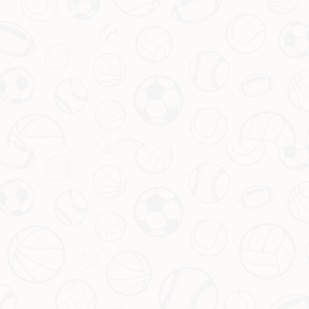
在于朱婷和希尔个人的卓越表现，更在于她们在团队中的化学反
的效率。此外，当时的教练古德蒂（Guidetti）对战术
击線都能在关键时刻站出来，用实力证明自己。
位率则长期保持在前三，这样的统计进一步印证了她们的统治
让“技术+意识”的打法成为后来者的学习标杆。