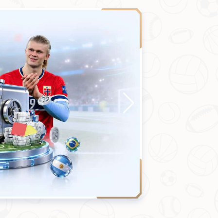
企业邮箱：admin@zh-c7-ayx.com
网
产品中心
新闻中心
联系爱游戏官网