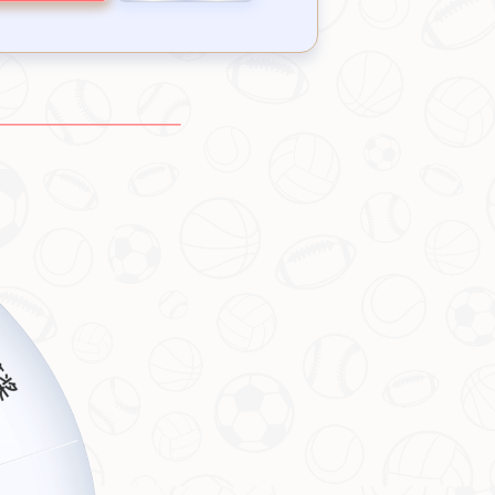
诺队这样的冠军，更强调主攻手的多面性，既要得分，还要参
括个人数据、团队配合以及关键时刻的表现。
银行无疑是热门候选。这一年，瓦基弗银行的主攻组合由中国球星
为球队的核心。整个赛季，她在关键场次中屡次上演单
0%以上，直接撕开对手防线。
轻了队友压力，同时在二号位的进攻也颇具威胁。
帮助球队夺得2017年女排欧冠冠军，还创造了多项得
也有令人印象深刻的主攻组合。例如，2020-2021赛季的科内利亚
爆炸性的进攻火力闻名，而塞拉则在保障环节表现突出。不过，与
赛中偶有波动。
ammadova）组成的双人组也曾风靡一时。她们的强力跳发和重
组合仍有差距。