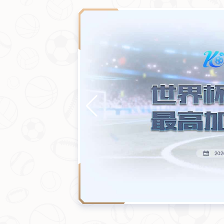
咨询热线：021-6444582