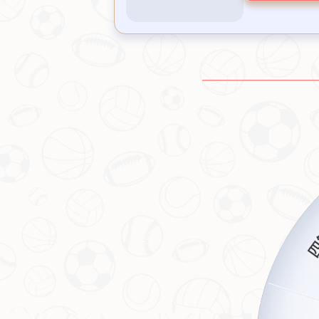
震撼
瓦基弗银行
与防守和一
案例分析：2
[流言板]勇士G1揭幕战阵容：库里领衔，
波杰姆斯基与希尔德联手，巴特勒格林坐
如果要选出
镇内线
朱婷和美国名
朱婷
作为
20.3岁三新星闪耀绝杀，五千万潜力军团
骑救主的
助老迈国米复兴
希尔
则以
两人的互补
分纪录。
无限光辉，杜埃晒幸福时刻：无法用言语
对比分析：
描述的喜悦与创造
当然，除了2
诺队，主攻
罗马诺：曼联拒绝为桑乔设置买断条款，
夏季窗口将重新规划其未来
朱婷和希尔
再看2012
扣令人胆寒
联系爱游戏官网