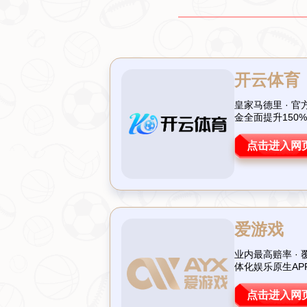
首页
>
新闻中心
新闻中心
新闻中
公司新闻
行业动态
引言：探寻
新闻动态
女排欧冠作
军归属。从
美职联整体实力优于沙特联但沙特顶级球
一届女排欧
队实力更突出分析
2010-2
在过去十多
戴格诺特赞叹：雷霆球迷的热情支持令人