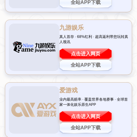
年世界杯将首次由美国、加拿大和墨西哥三国联合举办，参赛队伍扩
军至48支，堪称史上规模最大的一届赛事。这不仅意味着更多国家有
机会站上世界舞台，也让比赛的悬念和多样性大幅提升。那么，2026
世界杯的参赛队伍有哪些看点？让我们一起深入解析这场全球球队汇
聚一堂的足球狂欢！
扩军新格局：48支队伍的新挑战
与以往32支队伍的赛制相比，2026世界杯的48支参赛队伍无疑是最
大的亮点。这意味着更多中小型国家队将获得晋级机会，亚洲、非洲
和北美洲等地区的名额都有所增加。例如，亚洲区名额可能从4.5个
增加到8.5个，这让像中国队这样的队伍看到了更大的希望。虽然扩
军为更多国家提供了舞台，但也引发了关于比赛质量和赛程安排的讨
论。如何在数量和质量之间找到平衡，将是国际足联需要面对的挑
战。
传统强队：依旧是夺冠热门
说到世界杯，传统强队的表现始终是焦点。
巴西
、
法国
、
德国
和
阿根
廷
等豪门球队凭借深厚的底蕴和强大的阵容，依然是2026年夺冠的最
大热门。以巴西为例，作为五次世界杯冠军得主，他们在南美预选赛
中几乎从未让人失望，而内马尔领衔的新一代球员也将继续冲击冠军