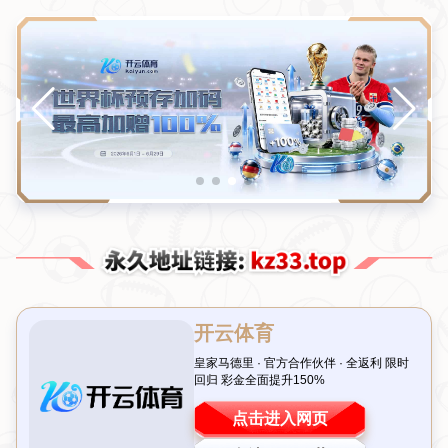
首页
>
新闻中心
新闻中心
公司新闻
行业动态
新闻中心
2026世界杯参赛队伍详细解析,全球球队汇聚一堂
作者：爱游戏官网
发布时间：2026-08-09T00:10:08+08:00
点击：
引言：全球足坛盛宴即将开启
四年一度的足球盛事——世界杯，总是能点燃全球球迷的热情。2026