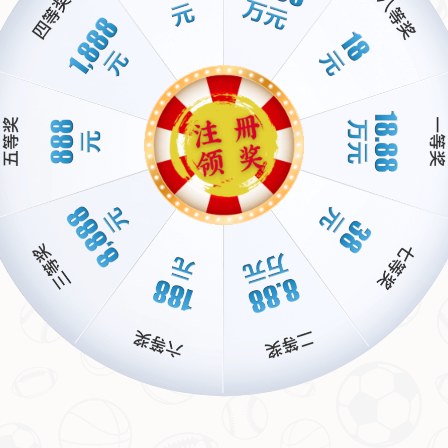
额的增加无疑带来了新的希望。如果能够在预选赛中发挥稳定，同时
依靠归化球员和新一代年轻球员的成长，中国队或许能实现历史性突
破。当然，这需要教练组制定科学的战术，以及球员们在关键比赛中
的心理素质提升。对于亿万中国球迷来说，2026年可能是见证奇迹的
一年。