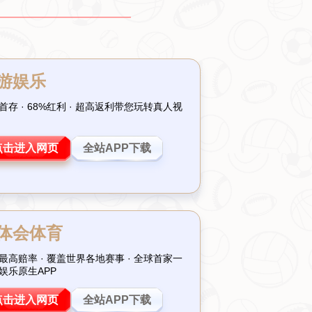
季转会窗告别利物浦
10:06+08:00
点击：
。据知名转会记者斯基拉透露，这位哥伦比亚边锋可能会在今
他的下一站又将是何方？本文将围绕这一主题，深入探讨
路易