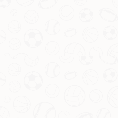
另一方面，
更重要的是
潜在去向与
在众多追求
类似案例，
另一个值得
择。他的加
球迷与市场
对于利物浦
来不乏变数
成为今夏的
无论是留在
可能影响所
参考来源