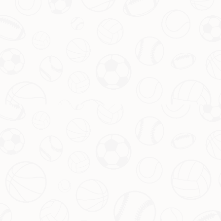
27岁的球员。如果收到一份高额报价，俱乐部或许难以拒绝。
并希望通过引进像迪亚斯这样的成熟球员来提升即战力。以往
军球员对西甲豪门的吸引力。
的空缺，而迪亚斯的多面性和适应能力让他成为一个不错的选
的重要一员，更是许多支持者心中的宠儿。然而，转会市场从
的一部分。而对于整个足坛而言，
路易斯-迪亚斯夏窗动向
将
的未来都值得我们持续关注。他的选择不仅关乎个人发展，也