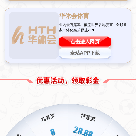
国足如何应对对手的密集赛程
反观国足，虽然没有类似海湾杯这样的区域性赛事，但这并不意味着
我们可以忽视对手的动态。沙特和巴林通过多线作战积累的经验，很
可能会转化为他们在18强赛中的心理优势。对此，国足需要在训练中
模拟高强度对抗，确保球员体能和技术储备到位。此外，教练组还应
针对性地研究对手的技战术特点，制定灵活的应对策略。