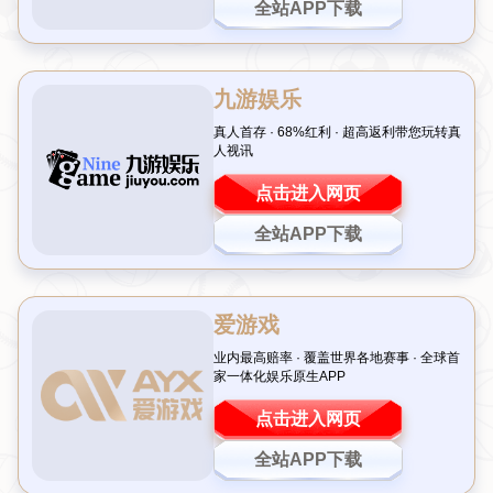
之路并不轻松，尤其是面对实力强劲的对手。近期，沙特和巴林这两
支国足在18强赛中的直接竞争者，将参与海湾杯的角逐，赛事密集的
安排无疑为他们的状态调整和战术磨合提供了更多实战机会。相比之
下，国足如何利用有限的时间提升竞争力，成为热议话题。本文将深
入探讨沙特与巴林在海湾杯的表现可能对国足带来的影响，并分析这
一赛程对18强赛格局的潜在作用。
沙特与巴林双线作战 实战经验成优势
作为亚洲足坛的劲旅，沙特队一直以稳定的发挥和强大的整体实力著
称。此次参加海湾杯，沙特队不仅能通过高强度比赛保持竞技状态，
还能在实战中进一步完善战术体系。据悉，沙特队近年来多次在海湾
杯中展现出色的团队配合，尤其是在进攻端的多样化打法令人印象深
刻。
这种高频率的比赛历练，对于他们在18强赛中的表现无疑是加分
项
。
同样，巴林队近年来进步显著，他们在亚洲杯和世预赛中的表现已不
容小觑。参加海湾杯对于巴林而言，是检验阵容深度和球员状态的绝
佳机会。
尤其是他们的防守反击战术，可能成为国足在未来交锋中的
一大难题
。通过分析巴林近期的比赛数据可以发现，他们在面对强敌
时往往能展现出顽强的斗志，这一点值得国足警惕。