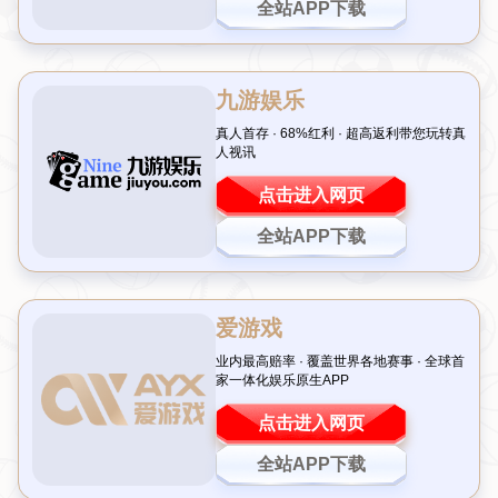
迷的热烈关注。然而，与此同时，关于他此前因涉嫌违规行为而受到
国内禁令的讨论也再次浮出水面。不少人好奇，赵心童的这次夺冠是
否会对其禁令产生影响？中国台协对此给出的回应是“无法回答”，并
强调处罚决定有据可依。这一事件不仅让人感慨天才球员的起伏人
生，也让人们对国内体育管理规则和处罚机制产生了更多思考。本文
将围绕这一主题，深入探讨事件背后的逻辑与影响。
一、赵心童夺冠：荣耀背后的复杂处境
作为中国斯诺克界的希望之星，赵心童近年来在国际赛场上的表现令
人瞩目。这次夺冠不仅是个人职业生涯的高光时刻，也为中国台球运
动赢得了荣誉。然而，他的成功却无法掩盖过去因涉嫌违规而被国内
赛事禁赛的事实。尽管他在国际舞台上依然可以参赛，但国内禁令的
存在无疑限制了他的发展空间。
有粉丝提出疑问：既然赵心童能在国际比赛中证明自己，是否意味着
之前的处罚可以重新审视？这一问题直指体育管理中的公平性与灵活
性。
二、中国台协回应：处罚依据不容置疑
面对外界的疑问，中国台协明确表示，目前“
无法对是否调整禁令作出
回答
”，同时强调所有处罚均有明确的规则和依据。这一态度表明，无