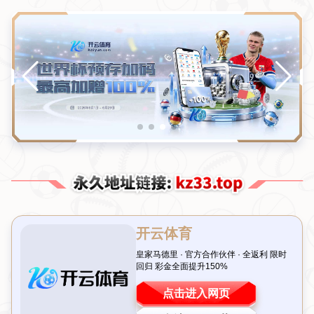
首页
>
新闻中心
新闻中心
公司新闻
行业动态
新闻中心
赵心童夺冠引发国内禁令争议，中国台协：处罚依据充分，
暂不评论
作者：爱游戏官网
发布时间：2026-08-09T00:10:08+08:00
点击：
引言：赵心童的辉煌与禁令争议的双重焦点
近日，中国斯诺克新星赵心童在国际赛场上勇夺冠军，引发了国内球