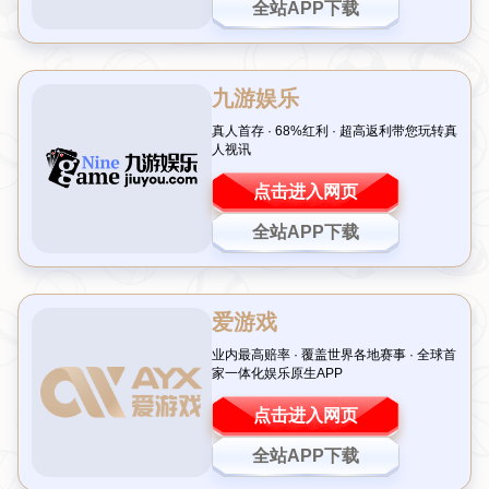
让人心跳加速。每一场比赛都像是一场没有退路的生死战，教练与球
员在战术上的较量成为决定胜负的关键。
世界杯淘汰赛
不仅是球员体
能与技术的比拼，更是教练团队智慧的交锋。如今，随着比赛深入，
战术博弈
愈发复杂，每一个细节都可能改变战局。让我们一起走进这
场激战正酣的赛场，探秘其中的策略与玄机。
战术升级：从防守到进攻的转变
在小组赛阶段，不少球队更倾向于稳扎稳打，以确保出线为首要目
标。然而进入
世界杯淘汰赛
后，这种保守策略往往会被打破。面对单
场定胜负的压力，许多球队开始大胆调整阵容和打法。例如，在最近
的一场比赛中，一支传统以防守著称的队伍意外采用了高位压迫战
术，通过快速反击撕开对手防线，最终以2:1逆转取胜。这种从防守
到进攻的转变，正是淘汰赛中
战术博弈
的一个缩影。
值得注意的是，这种策略并非无迹可寻。教练团队往往会根据对手的
特点进行针对性布置，利用数据分析找出对方的薄弱环节。比如，当
面对一支依赖边路突破的球队时，主教练可能会安排双后腰加强中场
拦截，同时压缩边路空间，让对手无从下手。这种精准的战术调整，
正是现代足球发展的体现。
细节决定成败：定位球成关键武器