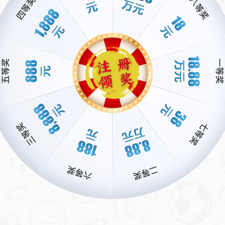
为何说遇见塞蒂恩可能是转折点
设想一下，如果金玟哉早些年能够在欧洲联赛遇到像塞蒂恩这样的教
练，他的职业轨迹或许会更加耀眼。塞蒂恩擅长挖掘球员潜力，通过
细致的战术布置让每名球员都能找到最适合自己的位置。对于正处于
上升期的韩国年轻球员来说，这样的指导无疑是加速成长的关键。
如今，金玟哉已经在欧洲赛场证明了自己，转会至意甲那不勒斯并随
队拿下联赛冠军，成为亚洲球员的骄傲。但回想起他在北京国安的那
段时光，总让人觉得有些意难平。如果当时能有一个更具前瞻性的战
术环境，或者一个如
塞蒂恩
般善于调教的技术型教练，或许他在中国
的经历会多一座冠军奖杯，也会为中超留下更多经典瞬间。