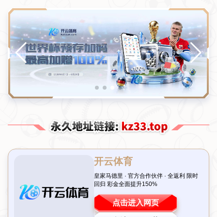
首页
>
新闻中心
新闻中心
公司新闻
行业动态
新闻中心
金玟哉未在北京国安夺中超冠军，若遇塞蒂恩或能圆梦
作者：爱游戏官网
发布时间：2026-08-09T00:10:08+08:00
点击：
引言：金玟哉的遗憾与想象中的完美搭配
在足球世界里，有些球员的天赋与努力让人惊叹，但却因为种种原因