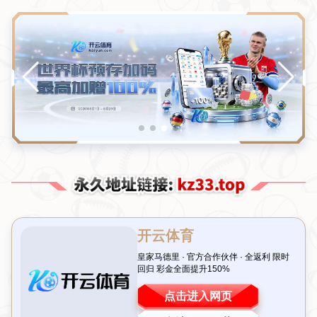
首页
>
新闻中心
新闻中心
公司新闻
行业动态
新闻中心
硬刚海港，成都蓉城上海滩立威紧逼申花！
作者：爱游戏官网
发布时间：2026-08-09T00:10:08+08:00
点击：
前言：上海滩一战 成都蓉城强势崛起
在足球的世界里，每一场比赛都是一次实力的较量，而最近成都蓉城