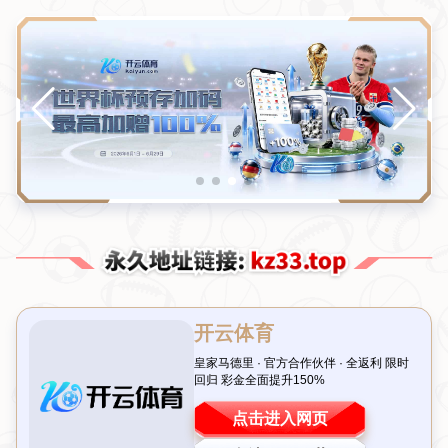
首页
>
新闻中心
新闻中心
公司新闻
行业动态
新闻中心
索尔斯克亚：我在曼联的执教表现其实可圈可点，穆里尼奥
说得有道理
作者：爱游戏官网
发布时间：2026-08-06T00:10:06+08:00
点击：
引言：索尔斯克亚的曼联岁月是否被低估了
在足球世界中，曼联始终是备受关注的焦点，而历任主教练的表现往