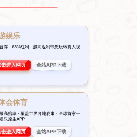
，经典对决再回首
10:06+08:00
点击：
国的对决就是这样一场经典之战。那一晚，荷兰队以摧枯拉朽之
008欧洲杯中荷兰对阵法国的精彩瞬间，探寻背后的战术智慧
线热门。法国队拥有亨利、里贝里等顶级球星，而荷兰则以范尼