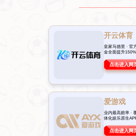
首页
>
新闻中心
新闻中心
新闻中
公司新闻
行业动态
引言：一场
新闻动态
在足球的历
势，用一场
40岁卡索拉西乙低薪助母队冲甲，球衣售
与球员表现
额捐青训播未来希望
一、比赛背
2008年
威尔希尔：缺席欧冠多年，出局令人沮丧