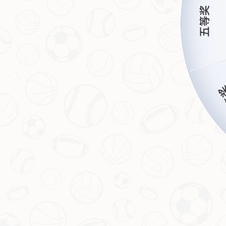
电话：021-6444582
手机：13870885942
邮箱：admin@zh-c7-ayx.com
地址：内蒙古自治区通辽市霍林郭勒市珠
斯花街道