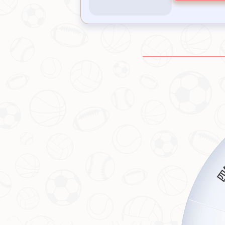
但球队需直面挑战
斯特鲁伊、
比赛，更是
二、橙色风
红蓝情深！梅西透露：回归巴萨始终是我
的第一选择
比赛开始后
德
在中场的
巴洛特利爆料：曾拒绝的中超天价报价远
仅是比分上
超沙特！
三、法国失
反观法国队
水晶宫老板出售近半股份超2亿欧，球队晋
稳定性。有
级欧战可期
了当时法国
三连败后多特蒙德U23主帅齐默尔曼离任，
图尔接任
联系爱游戏官网