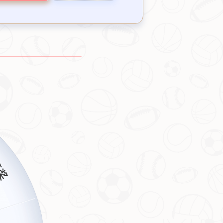
攻不仅展现了赫罗纳的技术水平，更显示了他们在比赛前的充
的防线，造成了对手的极大压力。
们未曾退缩，相反展现出了极强的斗志和信心。在领先的情况
是他们取得胜利的重要因素。
，巴萨在防守端的漏洞频频暴露。后防线的失位和对对手的盯
。这种失误为赫罗纳的进球提供了便利。
这一点，频繁打出快速反击，只要拿到球权就立即向前推进。
这种较弱对手时，反而出现了过于轻敌的情况。球队在场上的
而返。