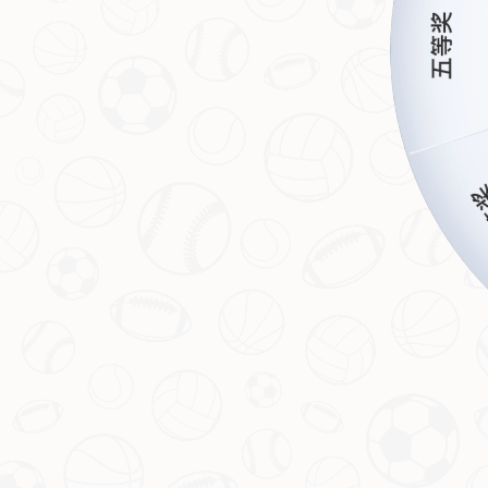
电话：021-6444582
手机：13870885942
邮箱：admin@zh-c7-ayx.com
地址：内蒙古自治区通辽市霍林郭勒市珠
斯花街道