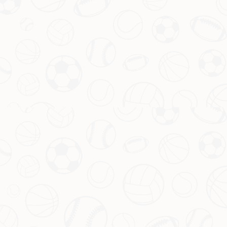
胜利对赫
这场胜利对
这样的胜利