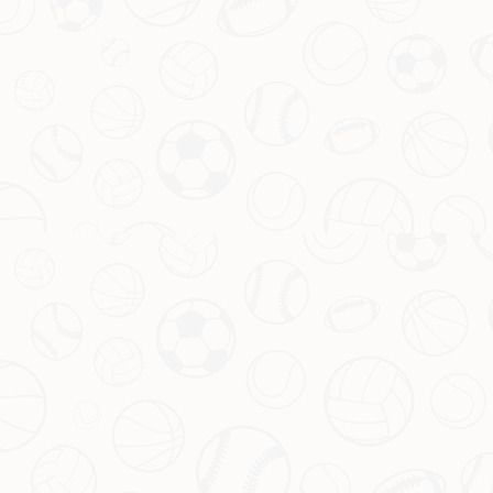
罗纳的意义
赫罗纳而言具有深远的意义。首先，球队的士气瞬间得到了极大的提升。
能让队员们在未来的比赛中更有信心，增加球队的凝聚力，营造出积极向