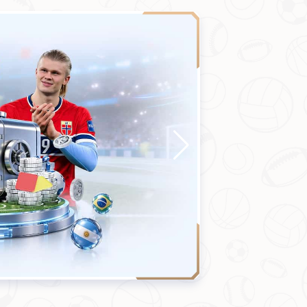
企业邮箱：admin@zh-c7-ayx.com
网
产品中心
新闻中心
联系爱游戏官网