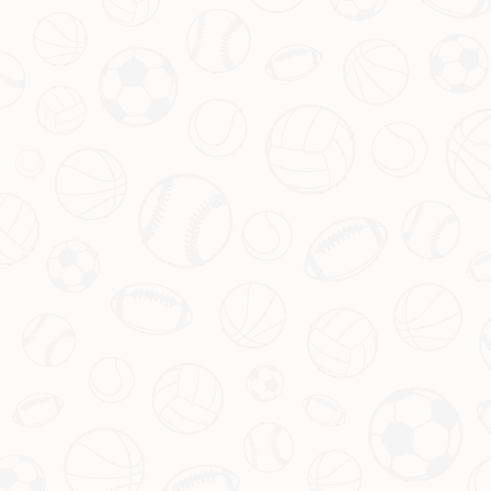
其次，赫罗
持在联赛中
最后，此次
因这场胜利
逆袭的连
赫罗纳的这
识。在足球
其次，巴萨
挑战。这种
最后，赫罗