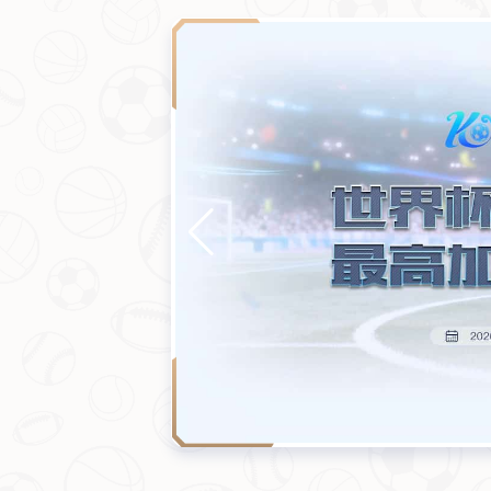
咨询热线：021-6444582