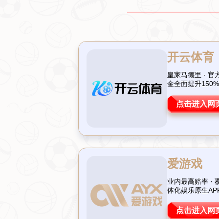
首页
>
新闻中心
新闻中心
新闻中
公司新闻
行业动态
赫罗纳在与
新闻动态
历史性的时
最后展望这
凯恩意外戴帽闪耀，拜仁6连胜零封静待巴
赫罗纳的
黎挑战
赫罗纳在与
球队利用快
恩里克：球员对欧冠半决赛充满期待，赛