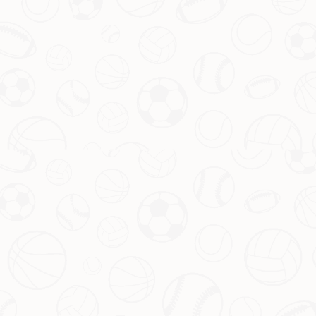
击败巴萨不仅是比赛中的一次成功，更是对全队信心的增强。
上的氛围。