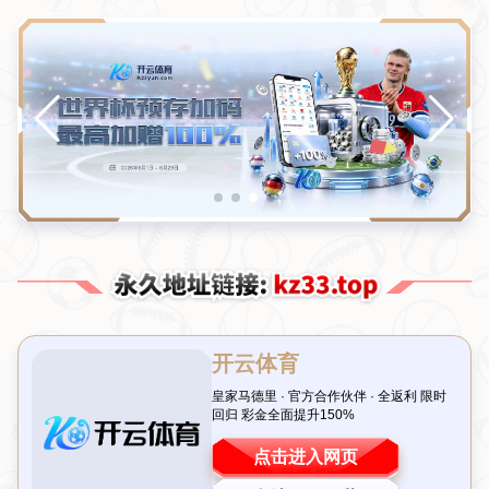
首页
>
新闻中心
新闻中心
公司新闻
行业动态
新闻中心
CUBA全国32强名单揭晓回顾历届八强团队精彩历程与成就
分析
作者：爱游戏官网
发布时间：2026-08-09T00:10:08+08:00
点击：
本文将对CUBA（中国大学生篮球联赛）全国32强名单的揭晓进行回
顾，特别是历届八强团队的精彩历程与成就分析。CUBA作为一项重