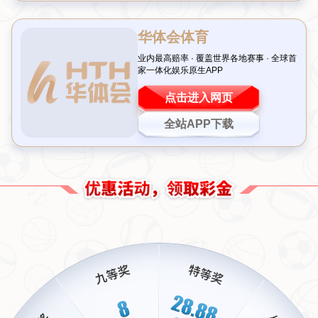
平。这一系列变化，奠定了CUBA在中国大学篮球运动中的重要地
位。
辉煌成就分析
历届CUBA八强队伍，均展现了极高的竞技水平与团队合作精神。以
某些劲旅为例，如清华大学、北京师范大学和浙江大学等，他们在
CUBA的历史上都曾多次获得冠军。以清华大学为例，自2006年首次
夺冠后，他们在2009年、2012年及2019年又相继夺得冠军，成为
CUBA历史上最具影响力的学校之一。
另一强队北京师范大学同样不容小觑，自创办以来，他们凭借出色的
战术配合及强大的个人能力多次闯入八强，并在顶级对抗中表现不
俗。特别是在2015年，他们在决赛中凭借出色的团队默契，成功夺
冠，刷新了校史纪录。
其他如同济大学、上海交通大学等高校也在CUBA的舞台上展现了各
自独特的风采与传统，成为了球队间竞争的有力助推器。他们的成功
不仅为校队运动员带来了荣耀，也为校内外推广篮球文化注入了新的
动力。
球队发展历程
随着CUBA的不断发展，各个球队的建设也呈现出越来越系统化的趋
势。球队管理、选手选拔及训练方式都经过了重大的改革。例如，很