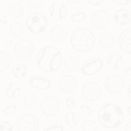
段难忘的回忆，也激励着他们向更高的目标迈进。
总结：
综上所述，CUBA全国32强名单揭晓与历届八强团队的成绩分析，为
我们描绘了一幅生动的大学篮球发展画卷。通过对历史背景的回顾，
我们看到了CUBA从无到有的发展历程；通过对辉煌成就的解析，了
解了各高校如何在这场竞技中脱颖而出；通过球队发展历程的总结，
明白了球队如何不断追求卓越；而在对青年篮球影响的剖析中，更是