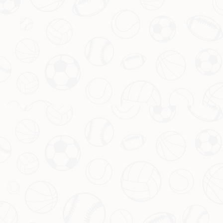
种坚持和突
三、案例分
回顾比赛，
转”戏码。
这一幕让人
表现令人印
四、未来展
晋级次轮，
发挥来看，
作为中国球
精选资源
上一篇:
官方