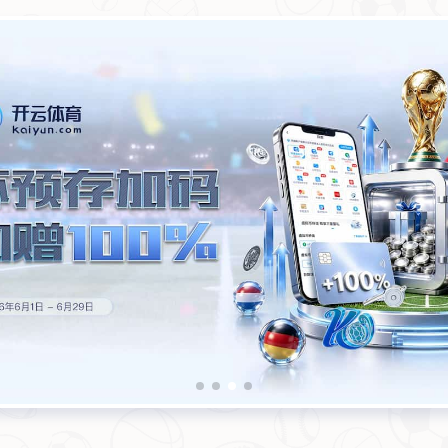
网站首页
关于爱游戏官