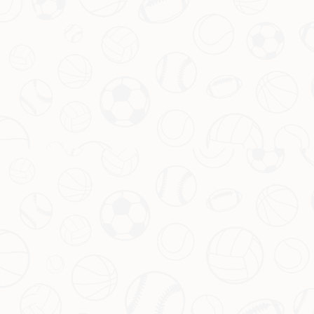
破，正是竞技体育最动人的魅力所在。
析：关键时刻的心态调整
有一个细节值得一提。在比分来到8-6时，舒尔第抓住机会连追两局，让
但丁俊晖在短暂休息后迅速调整状态，在接下来的几局中加强了防守策略
想起2016年世锦赛决赛，当时的丁俊晖同样面对巨大压力，但凭借沉着
象深刻。此次面对舒尔第，他的成长和成熟显而易见，这种关键时刻的能
望：次轮挑战能否再创辉煌
对于丁俊晖来说只是一个新的起点。在接下来的比赛中，他将面对更强的
他的竞技状态和心理素质都已经达到了一个新的高度。无论是精准的长台
迷，我们当然希望看到他在
斯诺克世锦赛
中走得更远，甚至再次冲击冠军
：
极速体育直播nba-足球，篮球联赛在线赛事 196 Live Sports
宣布：武磊荣膺2023中国金球奖，第四次摘得殊荣
下一篇:
马卡