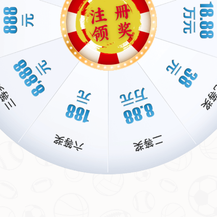
顾：稳扎稳打奠定胜局
年斯诺克世锦赛首轮的较量中，丁俊晖对阵英格兰选手舒尔第。这场比赛从
台进攻和细腻的防守，迅速取得了领先优势。尽管舒尔第在比赛中段尝试
中展现了强大的心理素质，最终以
10-7
锁定胜局。这不仅是技术的胜利，
是，丁俊晖在比赛中多次打出单杆高分，尤其是在第七局的一杆
128分
清
也为接下来的比赛增添了更多期待。
咒：四年一轮游终成过去
来说，过去的四年无疑是艰难的。自2019年以来，他在斯诺克世锦赛上
。每一次失利，都让“
一轮游
”这个词成为绕不过去的阴影。然而，这一次
尔第的胜利，不仅仅是一次简单的晋级，更是对过往低谷的回应。正如他赛