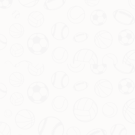
四、年轻力
值得一提的
员参与度的
活力，也为
f
五、环保与
除了竞技层
的影响。例
会，更是传
通过这份官
超越，也是
优质网站
上一篇:
滑雪