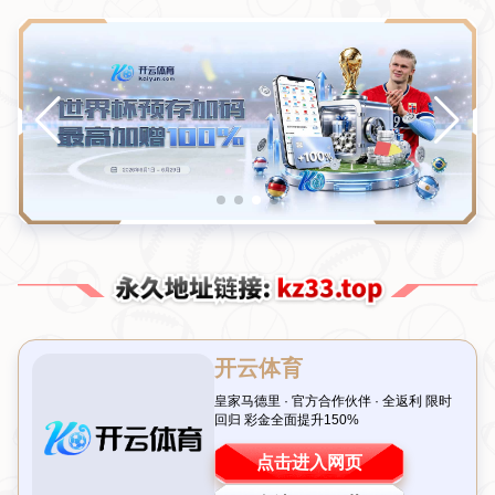
首页
>
新闻中心
新闻中心
公司新闻
行业动态
新闻中心
晚上19点郑钦文再战强敌：挑战马竞门神女友，过往3战仅
胜1场
作者：爱游戏官网
发布时间：2026-08-09T00:10:08+08:00
点击：
引言：郑钦文的关键一战引爆期待
今晚19点，中国网球新星郑钦文将再次踏上赛场，迎战一位实力强劲