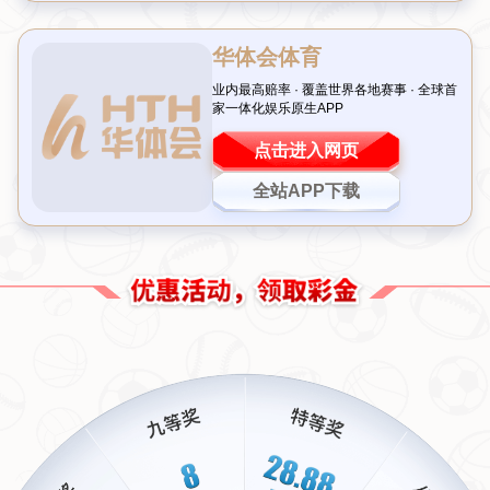
击。她的发球力量和精准度也常常让对手措手不及。更为重要的是，
她在关键分上的冷静处理能力，往往能在胶着局面中占据上风。
有业内人士分析，与其说她的成功来自于天赋，不如说是源于日复一
日的刻苦训练和比赛中的战术调整能力。面对这样的对手，
郑钦文的
每一次失误都可能成为致命伤
。因此，如何减少非受迫性失误，将是
决定胜负的重要因素。
郑钦文的备战：从劣势到突破
为了迎接这场硬仗，郑钦文的团队近期进行了针对性的训练调整。据
悉，她特别加强了体能储备和底线相持能力，同时针对对手的发球特
点制定了接发策略。在最近的一次公开采访中，她表示：“我知道这场
比赛会很艰难，但我已经做好了准备，希望能打出自己的节奏。”
值得一提的是，在上一轮比赛中，郑钦文的发挥可圈可点，尤其是在
多拍回合中的耐心和专注令人印象深刻。如果她能将这种状态延续到
今晚的对决中，或许有机会改写双方的历史战绩。
案例解析：从过往失利中汲取经验
以双方第二次交锋为例，当时的比赛持续了近三个小时，最终以2比1
告负。那场比赛中，鄭钦文本有机会在第二盘抢占先机，但由于几次
关键分的犹豫，导致心态失衡，最终被对手逆转。通过复盘可以发
现，她的失利并非技术差距，而是临场应变能力的不足。这也为今晚