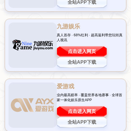
军已过去近十年。那一年，丁俊晖为中国球手创造了历史性的突破，
也点燃了无数球迷对中国斯诺克未来的希望。而如今，赵心童等年轻
一代球手的崛起，让我们不禁回望那段辉煌，同时也对未来充满憧
憬。本文将围绕中国斯诺克的发展历程，聚焦
丁俊晖2016年亚军
的里
程碑意义以及赵心童的潜力，带您一同探寻这项运动在中国的前景。
丁俊晖的巅峰时刻：2016年世锦赛亚军
2016年，对于中国斯诺克而言是值得铭记的一年。丁俊晖在那一年的
世锦赛中一路过关斩将，最终闯入决赛，尽管未能捧起冠军奖杯，但
他的表现足以载入史册。这不仅是当时中国球手在该赛事中的
最佳成
绩
，也向世界证明了中国选手在国际舞台上的竞争力。
回顾那届比赛，丁俊晖在半决赛中以17:11击败了名将艾伦·麦克马努
斯，展现了惊人的稳定性和心理素质。虽然决赛中不敌塞尔比，但他
的顽强斗志和精湛技艺赢得了全球观众的尊重。这一成绩不仅激励了
无数国内爱好者，也为后来的年轻球员如
赵心童
铺平了道路。
赵心童的崛起：新一代中国力量的代表
如果说丁俊晖是开拓者，那么赵心童则是新时代的接班人。作为近年
来备受瞩目的中国斯诺克新星，赵心童以其独特的进攻风格和出色的
比赛节奏迅速崭露头角。2021年，他在英国锦标赛中夺冠，成为继丁